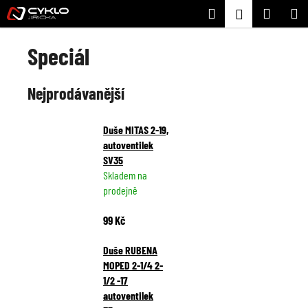
K
Přejít
Hledat
Nákupní
M
Přihlášení
na
o
Zpět
Zpět
obsah
košík
š
Speciál
í
C
k
Nejprodávanější
o
p
o
Duše MITAS 2-19,
t
autoventilek
SV35
ř
Skladem na
e
prodejně
b
u
99 Kč
j
Duše RUBENA
e
MOPED 2-1/4 2-
t
1/2 -17
e
autoventilek
n