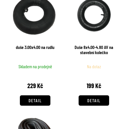
č
ý
í
u
p
p
j
i
r
e
s
m
o
p
e
d
r
u
duše 3.00x4.00 na rudlu
Duše 8x4.00-4.80 AV na
o
k
stavební kolečko
d
t
u
ů
Skladem na prodejně
Na dotaz
k
t
229 Kč
199 Kč
ů
DETAIL
DETAIL