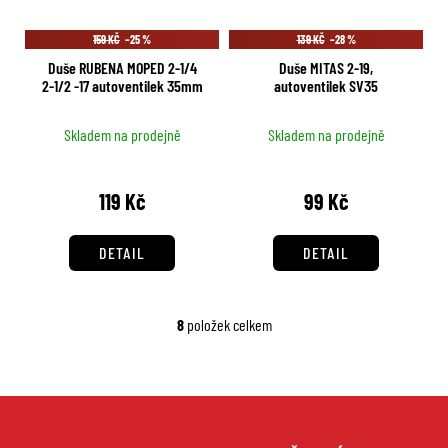
159 KČ
–25 %
139 KČ
–28 %
Duše RUBENA MOPED 2-1/4
Duše MITAS 2-19,
2-1/2 -17 autoventilek 35mm
autoventilek SV35
Skladem na prodejně
Skladem na prodejně
119 Kč
99 Kč
DETAIL
DETAIL
8
položek celkem
O
v
l
á
d
Z
a