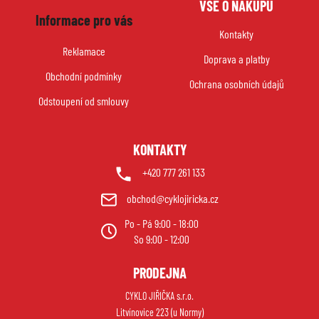
VŠE O NÁKUPU
á
c
Informace pro vás
p
í
Kontakty
p
a
Reklamace
r
Doprava a platby
t
v
Obchodní podmínky
í
Ochrana osobních údajů
k
Odstoupení od smlouvy
y
v
ý
KONTAKTY
p
i
+420 777 261 133
s
obchod@cyklojiricka.cz
u
Po - Pá 9:00 - 18:00
So 9:00 - 12:00
PRODEJNA
CYKLO JIŘIČKA s.r.o.
Litvínovice 223 (u Normy)