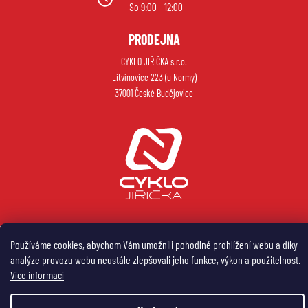
So 9:00 - 12:00
PRODEJNA
CYKLO JIŘIČKA s.r.o.
Litvínovice 223 (u Normy)
37001 České Budějovice
Vytvořil Shoptet
Používáme cookies, abychom Vám umožnili pohodlné prohlížení webu a díky
analýze provozu webu neustále zlepšovali jeho funkce, výkon a použitelnost.
Copyright 2026
My e-shop
. Všechna práva vyhrazena.
Více informací