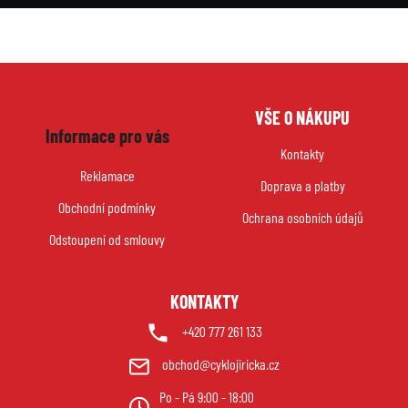
Z
VŠE O NÁKUPU
á
Informace pro vás
p
Kontakty
a
Reklamace
Doprava a platby
t
Obchodní podmínky
í
Ochrana osobních údajů
Odstoupení od smlouvy
KONTAKTY
+420 777 261 133
obchod@cyklojiricka.cz
Po - Pá 9:00 - 18:00