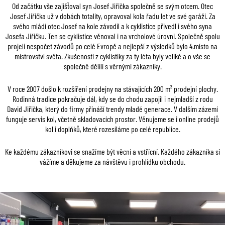
Od začátku vše zajišťoval syn Josef Jiřička společně se svým otcem. Otec
Josef Jiřička už v dobách totality, opravoval kola řadu let ve své garáži. Za
svého mládí otec Josef na kole závodil a k cyklistice přivedl i svého syna
Josefa Jiřičku. Ten se cyklistice věnoval i na vrcholové úrovni. Společně spolu
projeli nespočet závodů po celé Evropě a nejlepší z výsledků bylo 4.místo na
mistrovství světa. Zkušenosti z cyklistiky za ty léta byly veliké a o vše se
společně dělili s věrnými zákazníky.
V roce 2007 došlo k rozšíření prodejny na stávajících 200 m² prodejní plochy.
Rodinná tradice pokračuje dál, kdy se do chodu zapojil i nejmladší z rodu
David Jiřička, který do firmy přínáší trendy mladé generace. V dalším zázemí
funguje servis kol, včetně skladovacích prostor. Věnujeme se i online prodejů
kol i doplňků, které rozesíláme po celé republice.
Ke každému zákazníkovi se snažíme být věcní a vstřícní. Každého zákazníka si
vážíme a děkujeme za návštěvu i prohlídku obchodu.