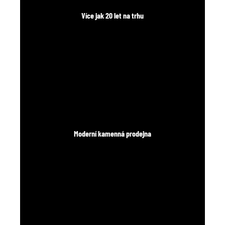
č
u
Více jak 20 let na trhu
j
e
m
e
Moderní kamenná prodejna