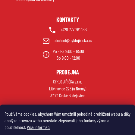
y
v
ý
KONTAKTY
p
i
+420 777 261 133
s
obchod@cyklojiricka.cz
u
Po - Pá 9:00 - 18:00
So 9:00 - 12:00
PRODEJNA
CYKLO JIŘIČKA s.r.o.
Litvínovice 223 (u Normy)
37001 České Budějovice
Používáme cookies, abychom Vám umožnili pohodlné prohlížení webu a díky
analýze provozu webu neustále zlepšovali jeho funkce, výkon a
použitelnost.
Více informací