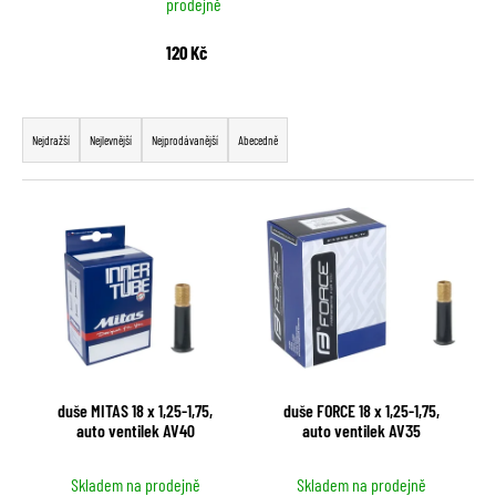
prodejně
a
j
120 Kč
í
Ř
t
a
?
Nejdražší
Nejlevnější
Nejprodávanější
Abecedně
z
e
V
n
ý
í
HLEDAT
p
p
i
r
s
o
p
D
d
o
r
u
p
duše MITAS 18 x 1,25-1,75,
duše FORCE 18 x 1,25-1,75,
o
k
auto ventilek AV40
auto ventilek AV35
o
d
t
r
u
u
ů
Skladem na prodejně
Skladem na prodejně