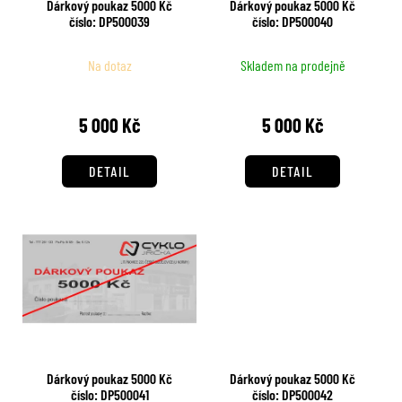
Dárkový poukaz 5000 Kč
Dárkový poukaz 5000 Kč
o
k
číslo: DP500039
číslo: DP500040
d
t
u
ů
Na dotaz
Skladem na prodejně
k
t
5 000 Kč
5 000 Kč
ů
DETAIL
DETAIL
Dárkový poukaz 5000 Kč
Dárkový poukaz 5000 Kč
číslo: DP500041
číslo: DP500042