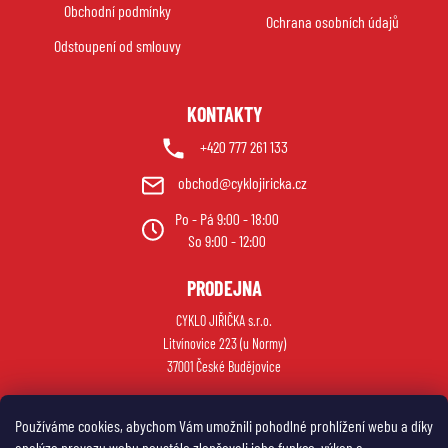
Obchodní podmínky
v
í
Ochrana osobních údajů
ý
Odstoupení od smlouvy
p
i
s
KONTAKTY
u
+420 777 261 133
obchod@cyklojiricka.cz
Po - Pá 9:00 - 18:00
So 9:00 - 12:00
PRODEJNA
CYKLO JIŘIČKA s.r.o.
Litvínovice 223 (u Normy)
37001 České Budějovice
Používáme cookies, abychom Vám umožnili pohodlné prohlížení webu a díky
analýze provozu webu neustále zlepšovali jeho funkce, výkon a