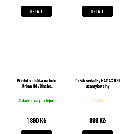
DETAIL
DETAIL
Přední sedačka na kolo
Držák sedačky HAMAX UNI
Urban Iki /Bincho
uzamykatelný
Černá/Kurumi Hnědá
Skladem na prodejně
Na dotaz
1 890 Kč
899 Kč