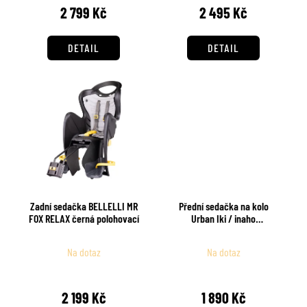
2 799 Kč
2 495 Kč
ů
DETAIL
DETAIL
Zadní sedačka BELLELLI MR
Přední sedačka na kolo
FOX RELAX černá polohovací
Urban Iki / inaho
béžová/bincho černá
Na dotaz
Na dotaz
2 199 Kč
1 890 Kč