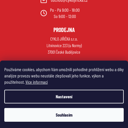
u
Po - Pá 9:00 - 18:00
So 9:00 - 12:00
PRODEJNA
CYKLO JIŘIČKA s.r.o.
Litvínovice 223 (u Normy)
37001 České Budějovice
Používáme cookies, abychom Vám umožnili pohodlné prohlížení webu a díky
analýze provozu webu neustále zlepšovali jeho funkce, výkon a
použitelnost.
Více informací
Nastavení
Vytvořil Shoptet
Souhlasím
Copyright 2026
My e-shop
. Všechna práva vyhrazena.