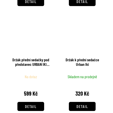
DETAIL
DETAIL
Držák přední sedačky pod
Držák k přední sedačce
představec URBAN IKI
Urban Iki
MTB/ATB Adaptér
Na dotaz
Skladem na prodejně
599 Kč
320 Kč
DETAIL
DETAIL