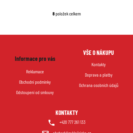
8
položek celkem
O
v
l
á
d
Z
a
VŠE O NÁKUPU
á
c
Informace pro vás
p
í
Kontakty
p
a
Reklamace
r
Doprava a platby
t
v
Obchodní podmínky
í
Ochrana osobních údajů
k
Odstoupení od smlouvy
y
v
ý
KONTAKTY
p
i
+420 777 261 133
s
obchod@cyklojiricka.cz