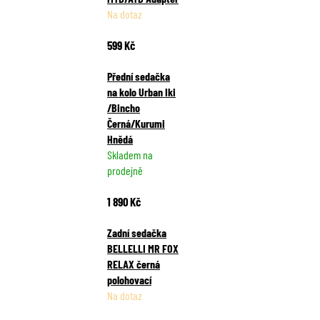
Na dotaz
a
j
599 Kč
í
t
Přední sedačka
?
na kolo Urban Iki
/Bincho
Černá/Kurumi
Hnědá
Skladem na
HLEDAT
prodejně
1 890 Kč
D
Zadní sedačka
o
BELLELLI MR FOX
p
RELAX černá
o
polohovací
r
Na dotaz
u