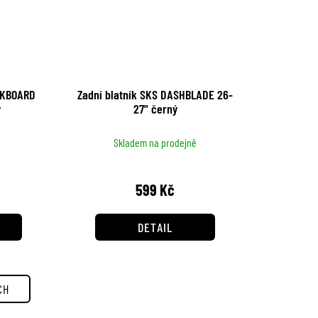
CKBOARD
Zadní blatník SKS DASHBLADE 26-
ý
27" černý
Skladem na prodejně
599 Kč
DETAIL
CH