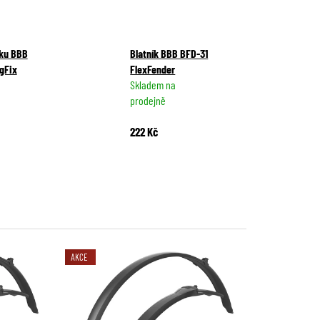
íku BBB
Blatník BBB BFD-31
gFix
FlexFender
Skladem na
prodejně
222 Kč
AKCE