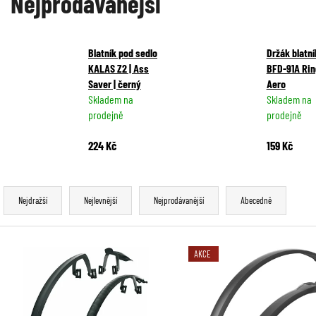
Nejprodávanější
Blatník pod sedlo
Držák blatn
KALAS Z2 | Ass
BFD-91A Rin
Saver | černý
Aero
Skladem na
Skladem na
prodejně
prodejně
224 Kč
159 Kč
Ř
Nejdražší
Nejlevnější
Nejprodávanější
Abecedně
a
z
V
AKCE
e
ý
n
p