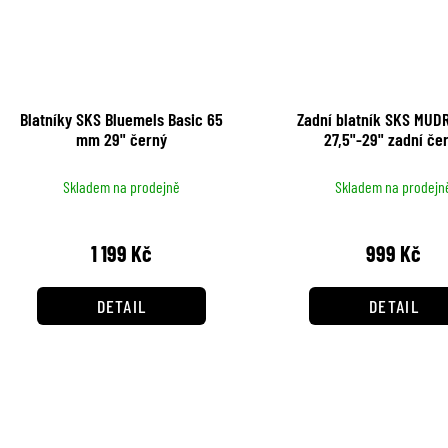
Blatníky SKS Bluemels Basic 65
Zadní blatník SKS MUD
mm 29" černý
27,5"-29" zadní če
Skladem na prodejně
Skladem na prodejn
1 199 Kč
999 Kč
DETAIL
DETAIL