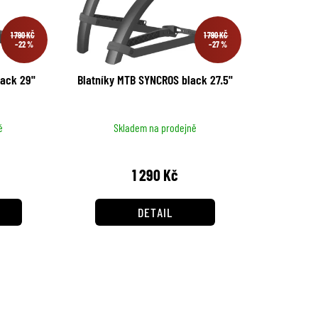
1 790 KČ
1 790 KČ
–22 %
–27 %
ack 29''
Blatníky MTB SYNCROS black 27.5''
ě
Skladem na prodejně
1 290 Kč
DETAIL