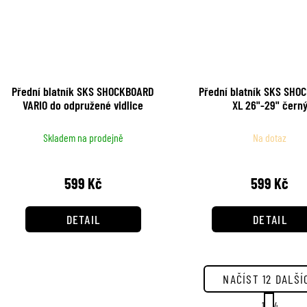
Přední blatník SKS SHOCKBOARD
Přední blatník SKS SHO
VARIO do odpružené vidlice
XL 26"-29" čern
Skladem na prodejně
Na dotaz
599 Kč
599 Kč
DETAIL
DETAIL
NAČÍST 12 DALŠÍ
S
1
4