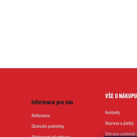
Z
VŠE O NÁKUP
á
Informace pro vás
Kontakty
p
Reklamace
Doprava a platby
a
Obchodní podmínky
Ochrana osobních 
Odstoupení od smlouvy