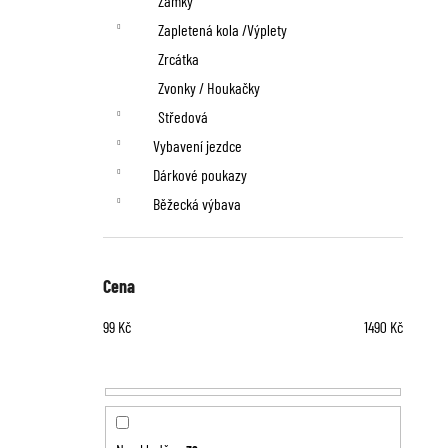
Zámky
Zapletená kola /Výplety
Zrcátka
Zvonky / Houkačky
Středová
Vybavení jezdce
Dárkové poukazy
Běžecká výbava
Cena
99
Kč
1490
Kč