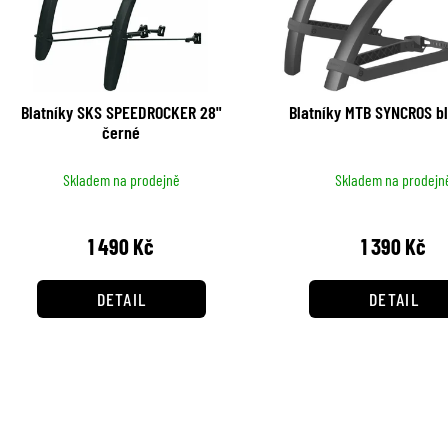
í
i
p
s
r
p
Blatníky SKS SPEEDROCKER 28"
Blatníky MTB SYNCROS bl
o
černé
r
d
o
Skladem na prodejně
Skladem na prodejn
u
d
k
1 490 Kč
1 390 Kč
u
t
k
DETAIL
DETAIL
ů
t
ů