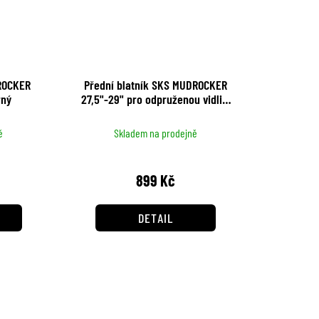
ROCKER
Přední blatník SKS MUDROCKER
rný
27,5"-29" pro odpruženou vidlici
černý
ě
Skladem na prodejně
899 Kč
DETAIL