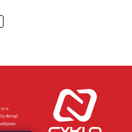
s.r.o.
3 (u Normy)
udějovice