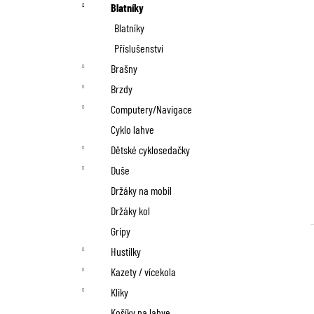
n
Blatníky
í
Blatníky
p
Příslušenství
Brašny
a
Brzdy
n
Computery/Navigace
Cyklo lahve
e
Dětské cyklosedačky
l
Duše
Držáky na mobil
Držáky kol
Gripy
Hustilky
Kazety / vícekola
Kliky
Košíky na lahve