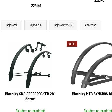
224 Kč
Ř
Nejdražší
Nejlevnější
Nejprodávanější
Abecedně
a
z
V
AKCE
e
ý
n
p
í
i
p
s
r
p
Blatníky SKS SPEEDROCKER 28"
Blatníky MTB SYNCROS bl
o
černé
r
d
o
Skladem na prodejně
Skladem na prodejn