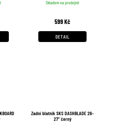
ě
Skladem na prodejně
599 Kč
DETAIL
CKBOARD
Zadní blatník SKS DASHBLADE 26-
ý
27" černý