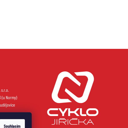
s.r.o.
3 (u Normy)
udějovice
Souhlasím