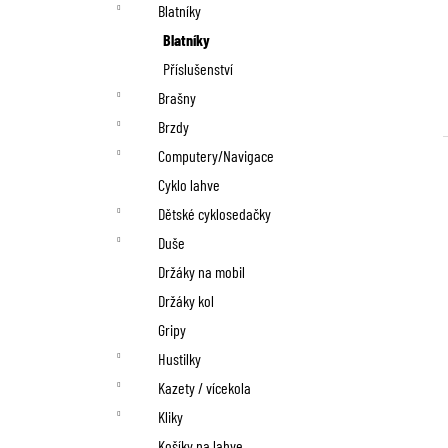
n
Blatníky
í
Blatníky
p
Příslušenství
Brašny
a
Brzdy
n
Computery/Navigace
Cyklo lahve
e
Dětské cyklosedačky
l
Duše
Držáky na mobil
Držáky kol
Gripy
Hustilky
Kazety / vícekola
Kliky
Košíky na lahve