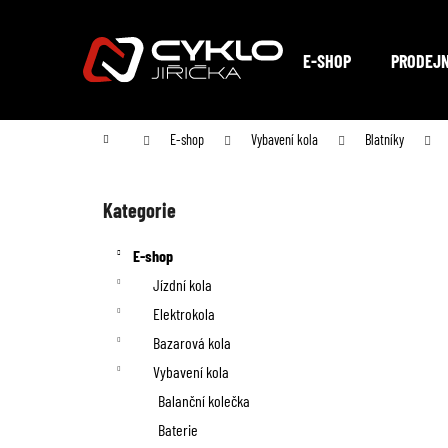
K
Přejít
na
o
Zpět
Zpět
obsah
E-SHOP
PRODEJ
do
do
š
obchodu
obchodu
í
Domů
E-shop
Vybavení kola
Blatníky
k
P
o
Kategorie
Přeskočit
kategorie
s
E-shop
t
Jízdní kola
Elektrokola
r
Bazarová kola
a
Vybavení kola
n
Balanční kolečka
Baterie