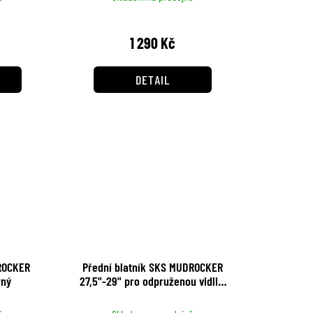
1 290 Kč
DETAIL
ROCKER
Přední blatník SKS MUDROCKER
rný
27,5"-29" pro odpruženou vidlici
černý