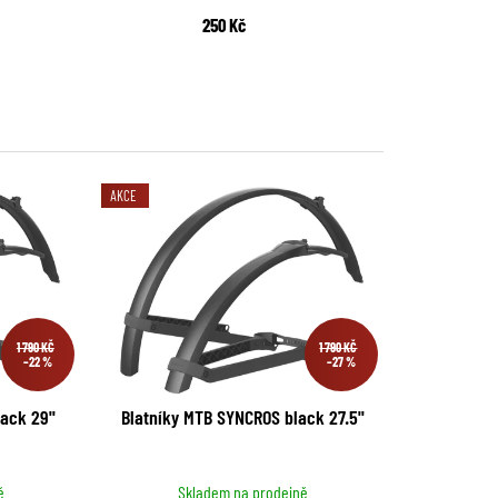
250 Kč
AKCE
1 790 KČ
1 790 KČ
–22 %
–27 %
ack 29''
Blatníky MTB SYNCROS black 27.5''
ě
Skladem na prodejně