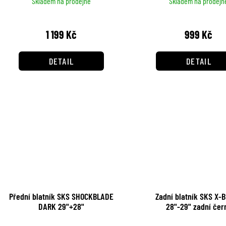
Skladem na prodejně
Skladem na prodejn
1 199 Kč
999 Kč
DETAIL
DETAIL
Přední blatník SKS SHOCKBLADE
Zadní blatník SKS X-
DARK 29"+28"
28"-29" zadní