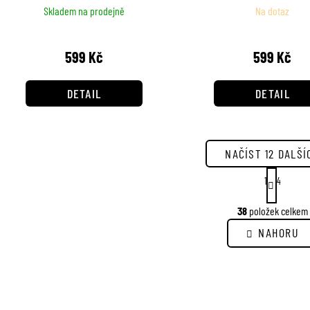
Skladem na prodejně
Na dotaz
599 Kč
599 Kč
DETAIL
DETAIL
NAČÍST 12 DALŠÍ
S
1
4
t
r
O
38
položek celkem
á
v
n
l
NAHORU
k
á
o
d
v
a
á
c
n
í
í