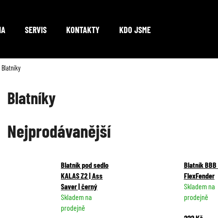
NA
SERVIS
KONTAKTY
KDO JSME
Co potřebujete najít?
Blatníky
Blatníky
HLEDAT
Nejprodávanější
Doporučujeme
Blatník pod sedlo
Blatník BBB
KALAS Z2 | Ass
FlexFender
Saver | černý
Skladem na
Skladem na
prodejně
prodejně
222 Kč