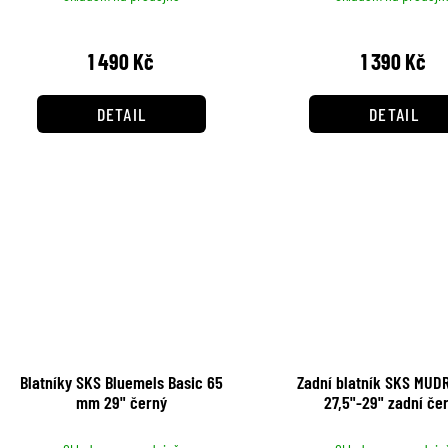
u
d
k
1 490 Kč
1 390 Kč
u
t
k
DETAIL
DETAIL
ů
t
ů
Blatníky SKS Bluemels Basic 65
Zadní blatník SKS MUD
mm 29" černý
27,5"-29" zadní če