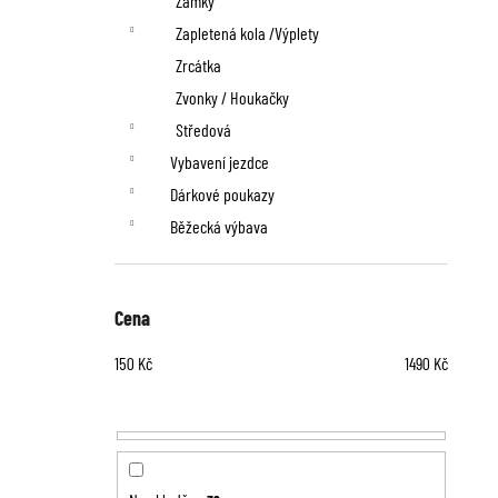
Zámky
Zapletená kola /Výplety
Zrcátka
Zvonky / Houkačky
Středová
Vybavení jezdce
Dárkové poukazy
Běžecká výbava
Cena
150
Kč
1490
Kč