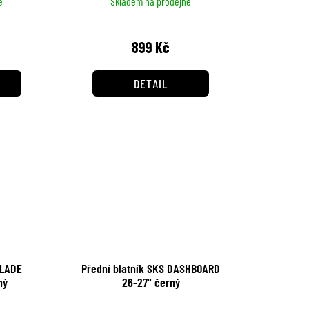
ě
Skladem na prodejně
899 Kč
DETAIL
BLADE
Přední blatník SKS DASHBOARD
 černý
26-27" černý