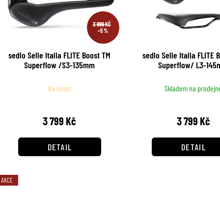
í
i
p
3 999 KČ
s
–5 %
r
p
sedlo Selle Italia FLITE Boost TM
sedlo Selle Italia FLITE 
o
Superflow /S3-135mm
Superflow/ L3-14
r
d
o
Na dotaz
Skladem na prodejn
u
d
k
3 799 Kč
3 799 Kč
u
t
k
DETAIL
DETAIL
ů
t
ů
AKCE