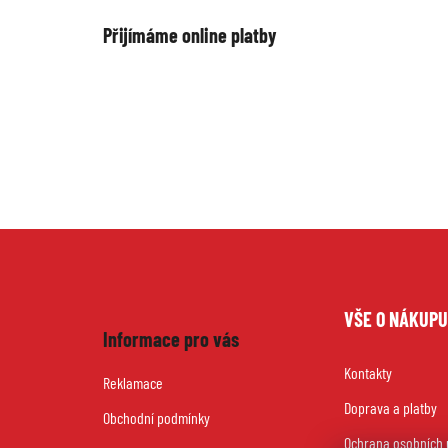
Přijímáme online platby
Z
VŠE O NÁKUP
á
Informace pro vás
Kontakty
p
Reklamace
Doprava a platby
a
Obchodní podmínky
Ochrana osobních 