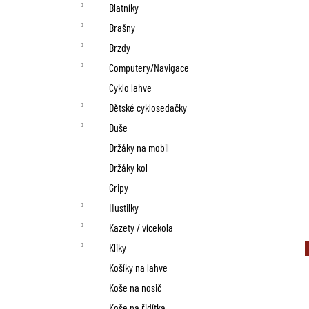
n
Blatníky
í
Brašny
p
Brzdy
Computery/Navigace
a
Cyklo lahve
n
Dětské cyklosedačky
Duše
e
Držáky na mobil
l
Držáky kol
Gripy
Hustilky
Kazety / vícekola
Kliky
Košíky na lahve
Koše na nosič
Koše na řidítka