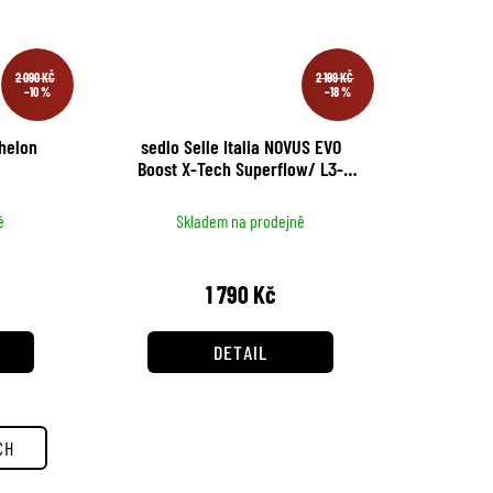
2 090 KČ
2 199 KČ
–10 %
–18 %
helon
sedlo Selle Italia NOVUS EVO
Boost X-Tech Superflow/ L3-
145mm
ě
Skladem na prodejně
1 790 Kč
DETAIL
CH