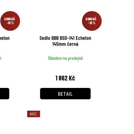
2 090 KČ
2 090 KČ
–10 %
–10 %
helon
Sedlo BBB BSD-141 Echelon
145mm černá
ě
Skladem na prodejně
1 862 Kč
DETAIL
AKCE