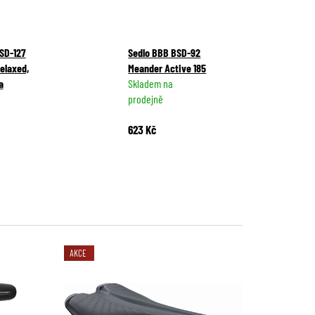
SD-127
Sedlo BBB BSD-92
elaxed,
Meander Active 185
a
Skladem na
prodejně
623 Kč
AKCE