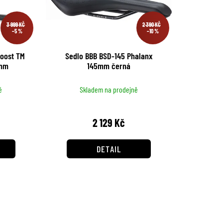
3 999 KČ
2 390 KČ
–5 %
–10 %
Boost TM
Sedlo BBB BSD-145 Phalanx
5mm
145mm černá
ě
Skladem na prodejně
2 129 Kč
DETAIL