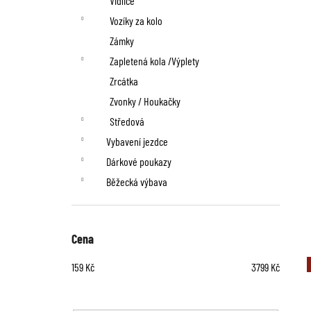
Vidlice
Vozíky za kolo
Zámky
Zapletená kola /Výplety
Zrcátka
Zvonky / Houkačky
Středová
Vybavení jezdce
Dárkové poukazy
Běžecká výbava
Cena
159
Kč
3799
Kč