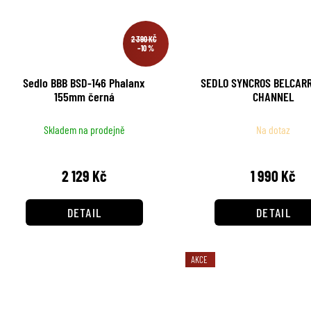
2 390 KČ
–10 %
Sedlo BBB BSD-146 Phalanx
SEDLO SYNCROS BELCARR
155mm černá
CHANNEL
Skladem na prodejně
Na dotaz
2 129 Kč
1 990 Kč
DETAIL
DETAIL
AKCE