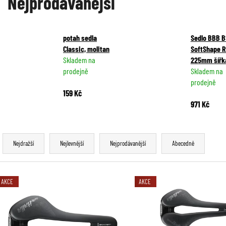
Nejprodávanější
potah sedla
Sedlo BBB B
Classic, molitan
SoftShape R
Skladem na
225mm šířk
prodejně
Skladem na
prodejně
159 Kč
971 Kč
Ř
Nejdražší
Nejlevnější
Nejprodávanější
Abecedně
a
z
V
AKCE
AKCE
e
ý
n
p