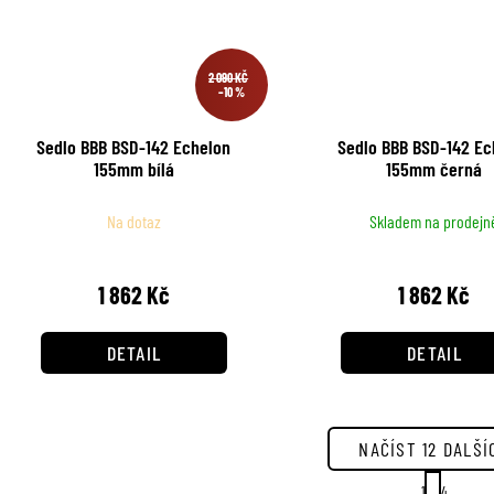
2 090 KČ
–10 %
Sedlo BBB BSD-142 Echelon
Sedlo BBB BSD-142 Ec
155mm bílá
155mm černá
Na dotaz
Skladem na prodejn
1 862 Kč
1 862 Kč
DETAIL
DETAIL
NAČÍST 12 DALŠÍ
S
1
4