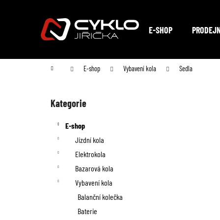
K
Přejít
na
o
Zpět
Zpět
obsah
E-SHOP
PRODEJ
do
do
š
obchodu
obchodu
í
Domů
E-shop
Vybavení kola
Sedla
k
P
o
Kategorie
Přeskočit
kategorie
s
E-shop
t
Jízdní kola
Elektrokola
r
Bazarová kola
a
Vybavení kola
n
Balanční kolečka
Baterie