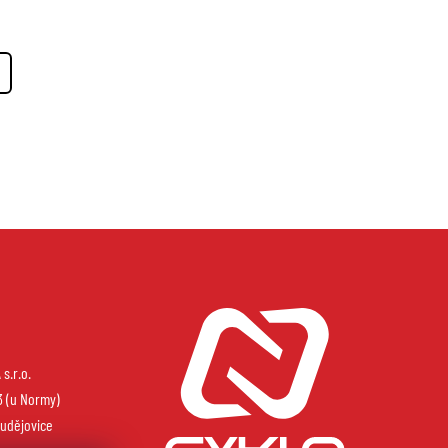
s.r.o.
3 (u Normy)
udějovice