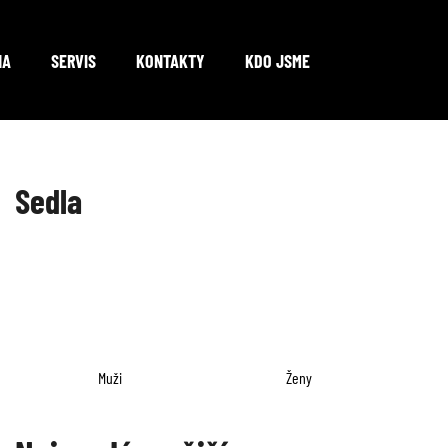
NA
SERVIS
KONTAKTY
KDO JSME
Co potřebujete najít?
Sedla
HLEDAT
Doporučujeme
Muži
Ženy