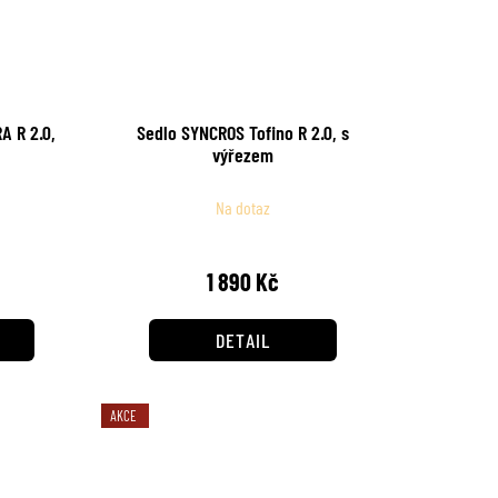
A R 2.0,
Sedlo SYNCROS Tofino R 2.0, s
výřezem
Na dotaz
1 890 Kč
DETAIL
AKCE