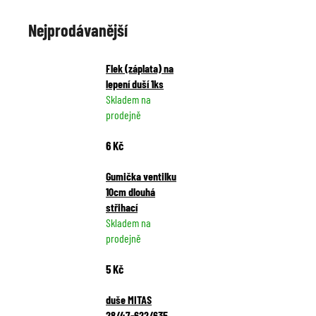
č
u
Nejprodávanější
j
e
m
Flek (záplata) na
e
lepení duší 1ks
Skladem na
prodejně
6 Kč
Gumička ventilku
10cm dlouhá
střihací
Skladem na
prodejně
5 Kč
duše MITAS
28/47-622/635