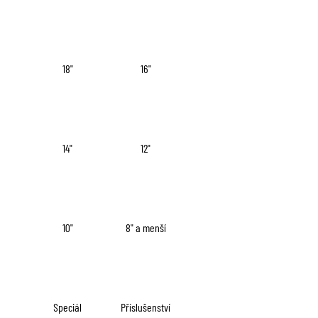
a
j
í
18"
16"
t
?
14"
12"
HLEDAT
10"
8" a menší
D
o
p
o
r
Speciál
Příslušenství
u