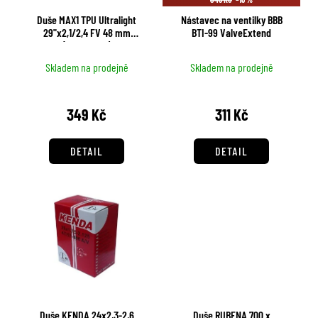
r
u
Duše MAX1 TPU Ultralight
Nástavec na ventilky BBB
o
k
29"x2,1/2,4 FV 48 mm
BTI-99 ValveExtend
d
(55/64-622)
t
u
ů
Skladem na prodejně
Skladem na prodejně
k
t
349 Kč
311 Kč
ů
DETAIL
DETAIL
Duše KENDA 24x2,3-2,6
Duše RUBENA 700 x