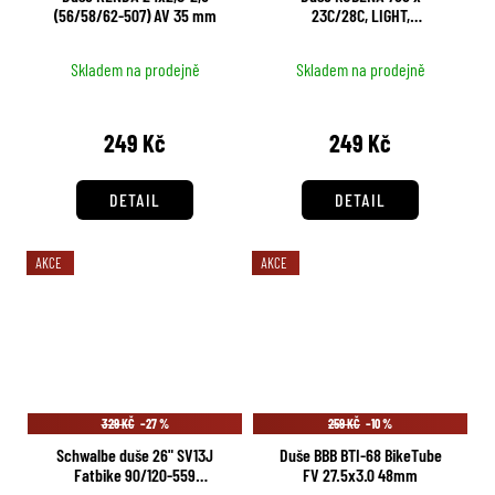
(56/58/62-507) AV 35 mm
23C/28C, LIGHT,
galusk.vent. FV80
Skladem na prodejně
Skladem na prodejně
249 Kč
249 Kč
DETAIL
DETAIL
AKCE
AKCE
329 KČ
–27 %
259 KČ
–10 %
Schwalbe duše 26" SV13J
Duše BBB BTI-68 BikeTube
Fatbike 90/120-559
FV 27.5x3.0 48mm
galuskový ventilek