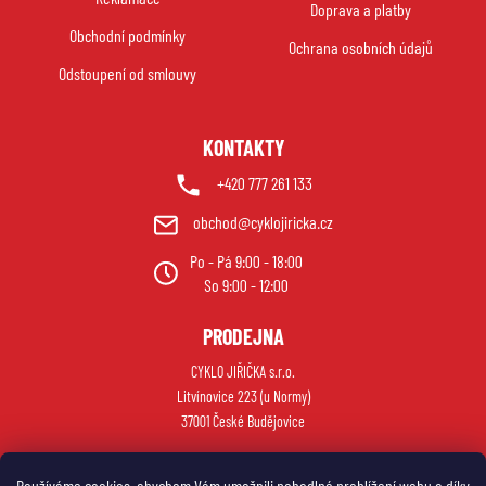
Doprava a platby
y
t
Obchodní podmínky
v
í
Ochrana osobních údajů
ý
Odstoupení od smlouvy
p
i
s
KONTAKTY
u
+420 777 261 133
obchod@cyklojiricka.cz
Po - Pá 9:00 - 18:00
So 9:00 - 12:00
PRODEJNA
CYKLO JIŘIČKA s.r.o.
Litvínovice 223 (u Normy)
37001 České Budějovice
Používáme cookies, abychom Vám umožnili pohodlné prohlížení webu a díky