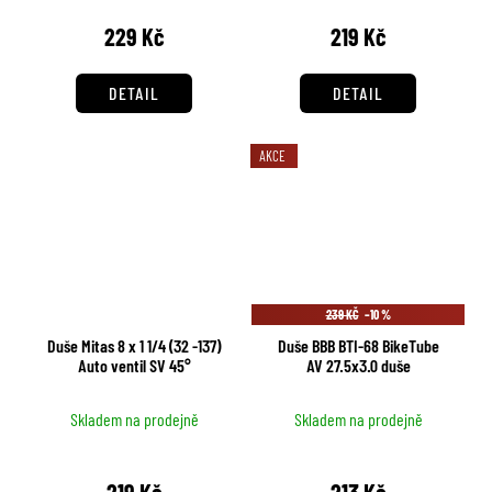
229 Kč
219 Kč
DETAIL
DETAIL
AKCE
239 KČ
–10 %
Duše Mitas 8 x 1 1/4 (32 -137)
Duše BBB BTI-68 BikeTube
Auto ventil SV 45°
AV 27.5x3.0 duše
Skladem na prodejně
Skladem na prodejně