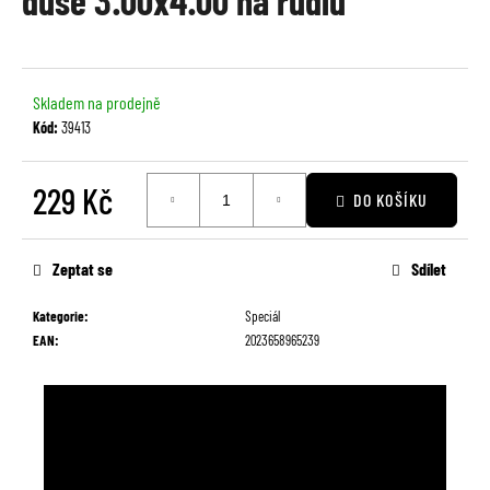
duše 3.00x4.00 na rudlu
je
a
0,0
j
z
í
5
Skladem na prodejně
t
hvězdiček.
Kód:
39413
?
229 Kč
DO KOŠÍKU
Měrná
cena:
HLEDAT
Zeptat se
Sdílet
Kategorie
:
Speciál
EAN
:
2023658965239
D
o
p
o
r
u