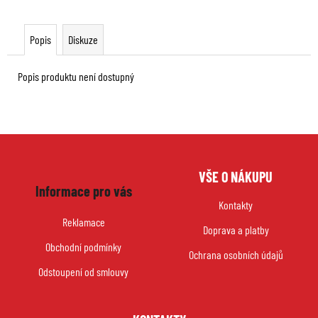
Popis
Diskuze
Popis produktu není dostupný
Z
VŠE O NÁKUPU
á
Informace pro vás
p
Kontakty
a
Reklamace
Doprava a platby
t
Obchodní podmínky
í
Ochrana osobních údajů
Odstoupení od smlouvy