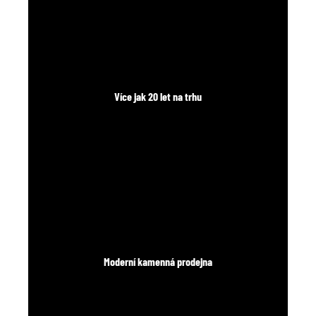
č
u
j
e
m
e
Více jak 20 let na trhu
Moderní kamenná prodejna