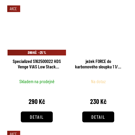
AKCE
390 KČ
–25 %
Specialized S162500022 HDS
ježek FORCE do
Venge ViAS Low Stack
karbonového sloupku 1 1/8"
Distanční vložka
32 mm
Skladem na prodejně
Na dotaz
290 Kč
230 Kč
DETAIL
DETAIL
AKCE