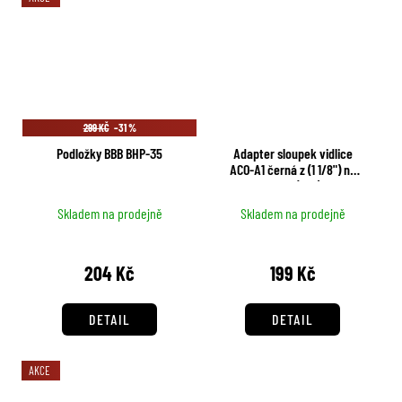
299 KČ
–31 %
Podložky BBB BHP-35
Adapter sloupek vidlice
ACO-A1 černá z (1 1/8") na
Taper (1,5")
Skladem na prodejně
Skladem na prodejně
204 Kč
199 Kč
DETAIL
DETAIL
AKCE