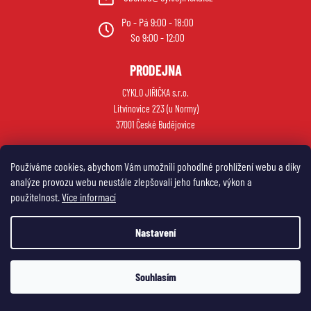
Po - Pá 9:00 - 18:00
So 9:00 - 12:00
PRODEJNA
CYKLO JIŘIČKA s.r.o.
Litvínovice 223 (u Normy)
37001 České Budějovice
Používáme cookies, abychom Vám umožnili pohodlné prohlížení webu a díky
analýze provozu webu neustále zlepšovali jeho funkce, výkon a
použitelnost.
Více informací
Nastavení
Vytvořil Shoptet
Souhlasím
Copyright 2026
My e-shop
. Všechna práva vyhrazena.