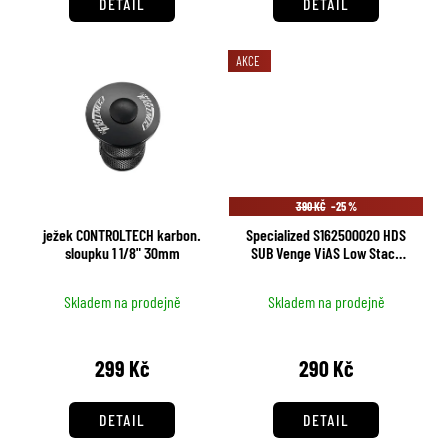
DETAIL
DETAIL
AKCE
390 KČ
–25 %
ježek CONTROLTECH karbon.
Specialized S162500020 HDS
sloupku 1 1/8" 30mm
SUB Venge ViAS Low Stack
Distanční vložka
Skladem na prodejně
Skladem na prodejně
299 Kč
290 Kč
DETAIL
DETAIL