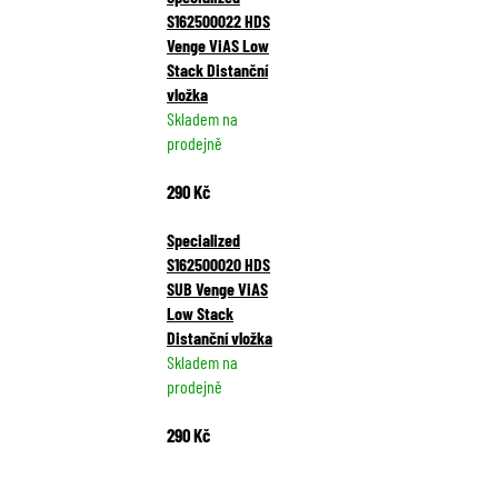
S162500022 HDS
a
Venge ViAS Low
j
Stack Distanční
í
vložka
t
Skladem na
?
prodejně
290 Kč
Specialized
HLEDAT
S162500020 HDS
SUB Venge ViAS
Low Stack
Distanční vložka
D
Skladem na
o
prodejně
p
o
290 Kč
r
u
Ř