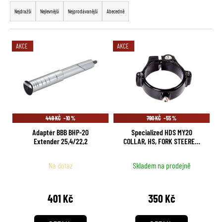
č
a
Nejdražší
Nejlevnější
Nejprodávanější
Abecedně
u
z
j
e
e
V
m
AKCE
AKCE
n
ý
e
í
p
p
i
r
s
o
p
d
449 KČ
–10 %
790 KČ
–55 %
r
u
Adaptér BBB BHP-20
Specialized HDS MY20
o
k
Extender 25,4/22,2
COLLAR, HS, FORK STEERER,
d
CARTRIDGE/objímka řízení
t
u
ů
Na dotaz
Skladem na prodejně
k
t
401 Kč
350 Kč
ů