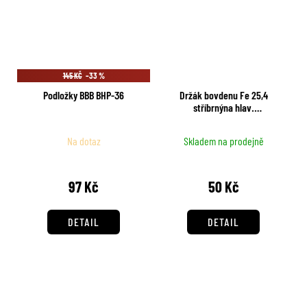
145 KČ
–33 %
Podložky BBB BHP-36
Držák bovdenu Fe 25,4
stříbrnýna hlav.
složení/4606
Na dotaz
Skladem na prodejně
97 Kč
50 Kč
DETAIL
DETAIL