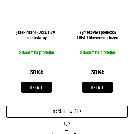
ježek řízení FORCE 1 1/8"
Vymezovací podložka
samostatný
AHEAD hlavového složení
KARBON
Skladem na prodejně
Skladem na prodejně
30 Kč
30 Kč
DETAIL
DETAIL
NAČÍST DALŠÍ 2
S
1
2
t
O
r