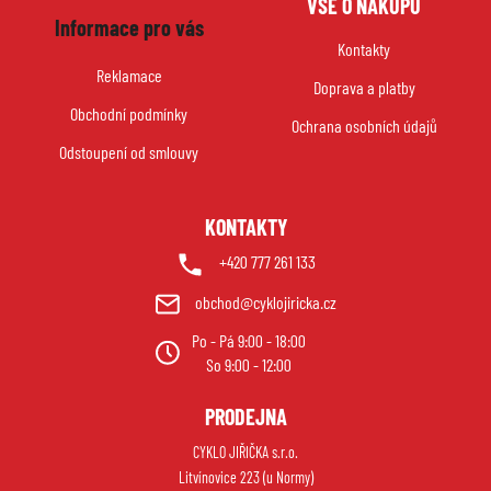
VŠE O NÁKUPU
á
Informace pro vás
p
Kontakty
a
Reklamace
Doprava a platby
t
Obchodní podmínky
í
Ochrana osobních údajů
Odstoupení od smlouvy
KONTAKTY
+420 777 261 133
obchod@cyklojiricka.cz
Po - Pá 9:00 - 18:00
So 9:00 - 12:00
PRODEJNA
CYKLO JIŘIČKA s.r.o.
Litvínovice 223 (u Normy)