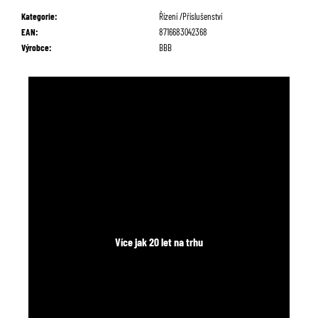
č
Kategorie
:
Řízení /Příslušenství
u
EAN
:
8716683042368
j
Výrobce
:
BBB
e
m
e
Více jak 20 let na trhu