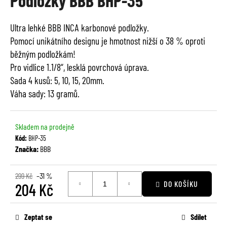
Podložky BBB BHP-35
je
a
0,0
j
Ultra lehké BBB INCA karbonové podložky.
z
í
Pomocí unikátního designu je hmotnost nižší o 38 % oproti
5
t
hvězdiček.
běžným podložkám!
?
Pro vidlice 1.1/8“, lesklá povrchová úprava.
Sada 4 kusů: 5, 10, 15, 20mm.
Váha sady: 13 gramů.
HLEDAT
Skladem na prodejně
Kód:
BHP-35
Značka:
BBB
D
o
299 Kč
–31 %
DO KOŠÍKU
204 Kč
p
o
Měrná
r
cena:
Zeptat se
Sdílet
u