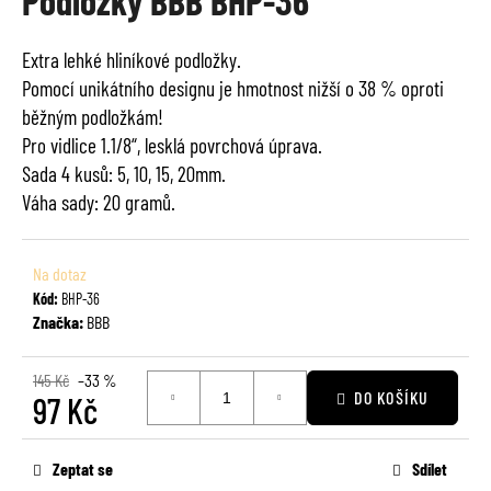
Podložky BBB BHP-36
je
a
0,0
j
Extra lehké hliníkové podložky.
z
í
Pomocí unikátního designu je hmotnost nižší o 38 % oproti
5
t
hvězdiček.
běžným podložkám!
?
Pro vidlice 1.1/8“, lesklá povrchová úprava.
Sada 4 kusů: 5, 10, 15, 20mm.
Váha sady: 20 gramů.
HLEDAT
Na dotaz
Kód:
BHP-36
Značka:
BBB
D
o
145 Kč
–33 %
DO KOŠÍKU
97 Kč
p
o
Měrná
r
cena:
Zeptat se
Sdílet
u