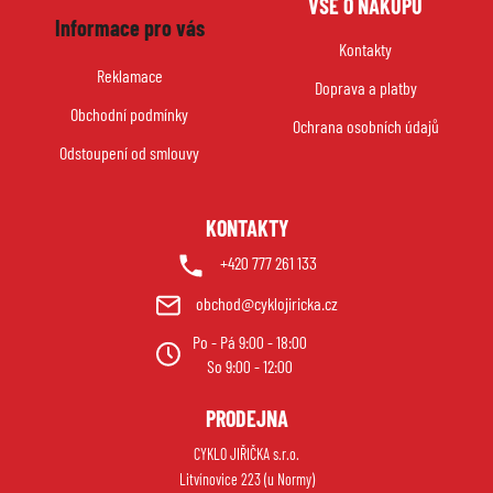
VŠE O NÁKUPU
á
Informace pro vás
p
Kontakty
a
Reklamace
Doprava a platby
t
Obchodní podmínky
í
Ochrana osobních údajů
Odstoupení od smlouvy
KONTAKTY
+420 777 261 133
obchod@cyklojiricka.cz
Po - Pá 9:00 - 18:00
So 9:00 - 12:00
PRODEJNA
CYKLO JIŘIČKA s.r.o.
Litvínovice 223 (u Normy)