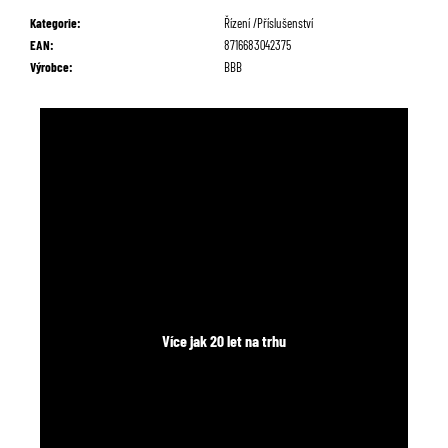
č
Kategorie
:
Řízení /Příslušenství
u
EAN
:
8716683042375
j
Výrobce
:
BBB
e
m
e
Více jak 20 let na trhu