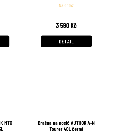
Na dotaz
3 590 Kč
DETAIL
AK MTX
Brašna na nosič AUTHOR A-N
 12,3L
Tourer 40L černá