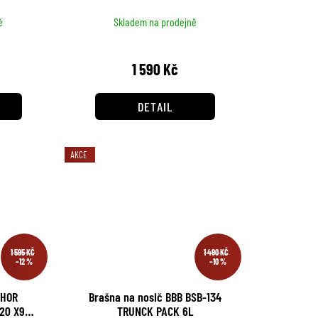
ě
Skladem na prodejně
1 590 Kč
DETAIL
AKCE
1 595 KČ
1 490 KČ
–12 %
–10 %
THOR
Brašna na nosič BBB BSB-134
20 X9
TRUNCK PACK 6L