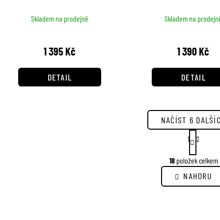
černá
Skladem na prodejně
Skladem na prodejn
1 395 Kč
1 390 Kč
DETAIL
DETAIL
NAČÍST 6 DALŠÍ
S
1
2
t
r
O
18
položek celkem
á
v
n
l
NAHORU
k
á
o
d
v
a
á
c
n