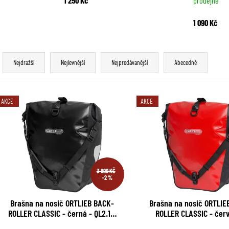
prodejně
1 090 Kč
Ř
Nejdražší
Nejlevnější
Nejprodávanější
Abecedně
a
z
V
AKCE
AKCE
e
ý
n
p
í
i
p
3 690 KČ
s
–2 %
r
p
Brašna na nosič ORTLIEB BACK-
Brašna na nosič ORTLIE
o
ROLLER CLASSIC - černá - QL2.1 -
ROLLER CLASSIC - čer
r
40L/pár
černá-QL2.1- 40L/