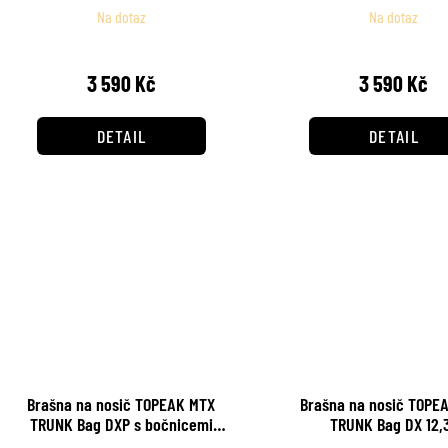
d
o
Na dotaz
Na dotaz
u
d
k
3 590 Kč
3 590 Kč
u
t
k
DETAIL
DETAIL
ů
t
ů
Brašna na nosič TOPEAK MTX
Brašna na nosič TOPE
TRUNK Bag DXP s bočnicemi
TRUNK Bag DX
22,6L