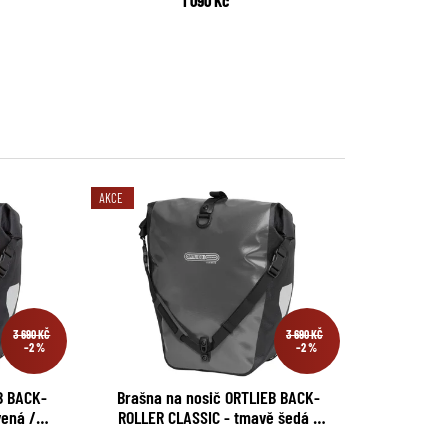
AKCE
3 690 KČ
3 690 KČ
–2 %
–2 %
B BACK-
Brašna na nosič ORTLIEB BACK-
vená /
ROLLER CLASSIC - tmavě šedá /
pár
černá - QL2.1 - 40L/pár