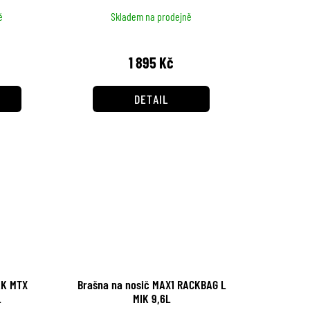
ě
Skladem na prodejně
1 895 Kč
DETAIL
AK MTX
Brašna na nosič MAX1 RACKBAG L
L
MIK 9,6L