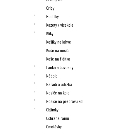
Gripy
Hustilky
Kazety / vícekola
Kliky
Košíky na lahve
Koše na nosič
Koše na řidítka
Lanka a bovdeny
Náboje
Nářadí a údržba
Nosiče na kola
Nosiče na přepravu kol
Objímky
Ochrana rámu
Omotávky