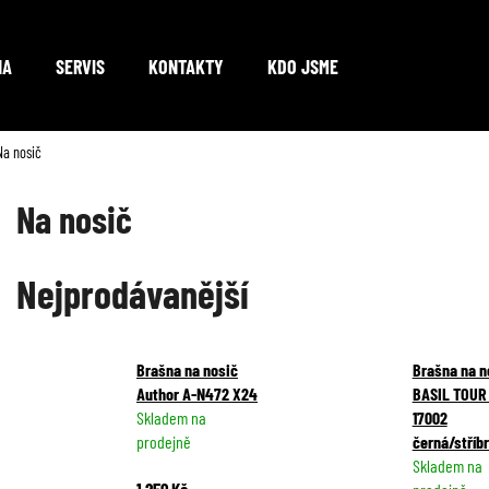
NA
SERVIS
KONTAKTY
KDO JSME
Co potřebujete najít?
Na nosič
Na nosič
HLEDAT
Nejprodávanější
Doporučujeme
Brašna na nosič
Brašna na n
Author A-N472 X24
BASIL TOUR
Skladem na
17002
prodejně
černá/stříb
Skladem na
1 250 Kč