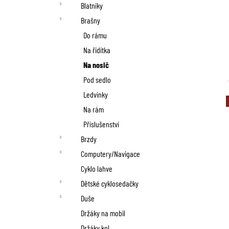
n
Blatníky
í
Brašny
p
Do rámu
Na řidítka
a
Na nosič
n
Pod sedlo
Ledvinky
e
Na rám
l
Příslušenství
Brzdy
Computery/Navigace
Cyklo lahve
Dětské cyklosedačky
Duše
Držáky na mobil
Držáky kol