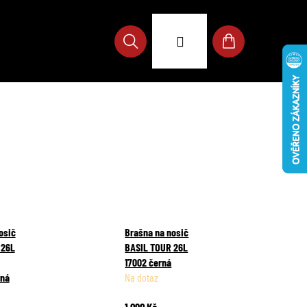
Přihlášení
Hledat
Nákupní
košík
osič
Brašna na nosič
 26L
BASIL TOUR 26L
17002 černá
rná
Na dotaz
1 090 Kč