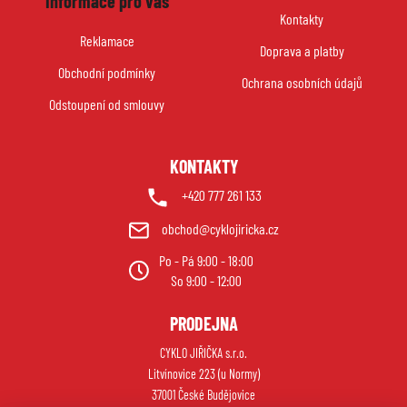
Informace pro vás
p
Kontakty
a
Reklamace
Doprava a platby
t
Obchodní podmínky
í
Ochrana osobních údajů
Odstoupení od smlouvy
KONTAKTY
+420 777 261 133
obchod@cyklojiricka.cz
Po - Pá 9:00 - 18:00
So 9:00 - 12:00
PRODEJNA
CYKLO JIŘIČKA s.r.o.
Litvínovice 223 (u Normy)
37001 České Budějovice