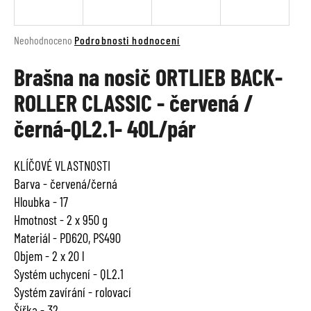
a
j
Průměrné
Neohodnoceno
Podrobnosti hodnocení
í
hodnocení
t
Brašna na nosič ORTLIEB BACK-
produktu
je
?
ROLLER CLASSIC - červená /
0,0
z
černá-QL2.1- 40L/pár
5
hvězdiček.
HLEDAT
KLÍČOVÉ VLASTNOSTI
Barva - červená/černá
Hloubka - 17
Hmotnost - 2 x 950 g
D
Materiál - PD620, PS490
o
Objem - 2 x 20 l
p
o
Systém uchycení - QL2.1
r
Systém zavírání - rolovací
u
Šířka - 32