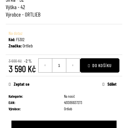
č
Výška - 42
u
Výrobce - ORTLIEB
j
e
m
Na dotaz
e
Kód:
F5302
Značka:
Ortlieb
3 690 Kč
–2 %
DO KOŠÍKU
3 590 Kč
Měrná
cena:
Zeptat se
Sdílet
Kategorie
:
Na nosič
EAN
:
4013051037273
Výrobce
:
Ortlieb