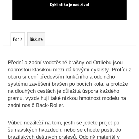
Cyklistika je náš život
Popis
Diskuze
Přední a zadní vodotěsné brašny od Ortliebu jsou
naprostou klasikou mezi dálkovými cyklisty. Profíci z
oboru si cení především funkčního a odolného
systému zavěšení brašen po bocích kola, a protože
na dlouhých cestách je důležitá úspora každého
gramu, vyzdvihují také nízkou hmotnost modelu na
zadní nosič Back-Roller.
Vůbec nezáleží na tom, jestli se jedete projet po
šumavských hvozdech, nebo se chcete pustit do
brazilských deštných pralesů. Odolný materiál v