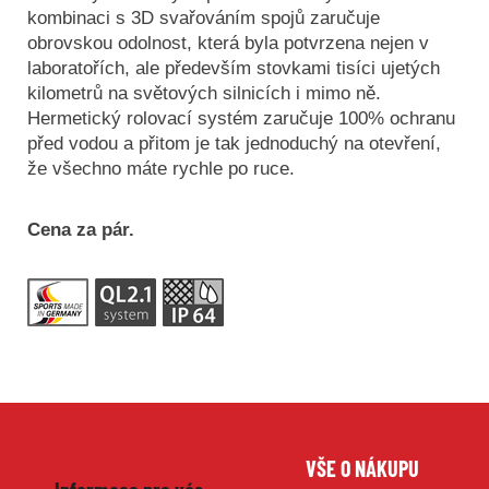
kombinaci s 3D svařováním spojů zaručuje
obrovskou odolnost, která byla potvrzena nejen v
laboratořích, ale především stovkami tisíci ujetých
kilometrů na světových silnicích i mimo ně.
Hermetický rolovací systém zaručuje 100% ochranu
před vodou a přitom je tak jednoduchý na otevření,
že všechno máte rychle po ruce.
Cena za pár.
Z
VŠE O NÁKUPU
á