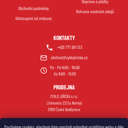
r
Doprava a platby
t
v
Obchodní podmínky
í
Ochrana osobních údajů
k
Odstoupení od smlouvy
y
v
ý
KONTAKTY
p
i
+420 777 261 133
s
obchod@cyklojiricka.cz
u
Po - Pá 9:00 - 18:00
So 9:00 - 12:00
PRODEJNA
CYKLO JIŘIČKA s.r.o.
Litvínovice 223 (u Normy)
37001 České Budějovice
Používáme cookies, abychom Vám umožnili pohodlné prohlížení webu a díky