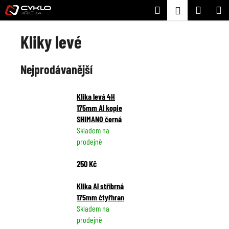
K
Přejít
Hledat
Nákupní
M
Přihlášení
na
o
Zpět
Zpět
obsah
košík
š
Kliky levé
í
C
k
Nejprodávanější
o
p
o
Klika levá 4H
t
175mm Al kopie
SHIMANO černá
ř
Skladem na
e
prodejně
b
u
250 Kč
j
Klika Al stříbrná
e
175mm čtyřhran
t
Skladem na
e
prodejně
n