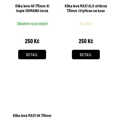
Klika levá 4H 175mm Al
Klika levá MAX1 ALU stříbrná
kopie SHIMANO černá
170mm /čtyřhran na koso
Skladem na prodejně
Na dotaz
250 Kč
250 Kč
DETAIL
DETAIL
Klika levá MAX1 4H 170mm