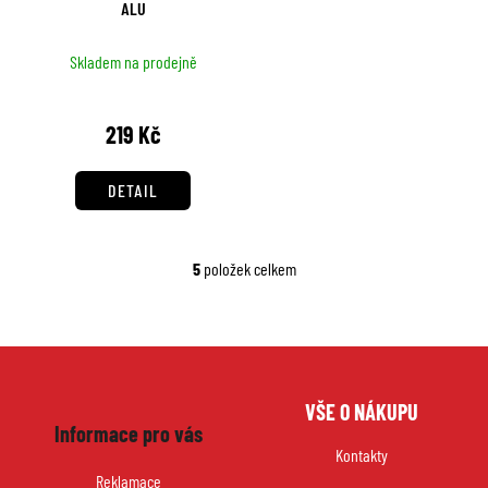
ALU
Skladem na prodejně
219 Kč
DETAIL
5
položek celkem
O
v
l
á
d
Z
a
VŠE O NÁKUPU
á
c
Informace pro vás
p
í
Kontakty
p
a
Reklamace