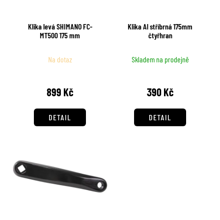
p
č
d
r
u
u
j
Klika levá SHIMANO FC-
Klika Al stříbrná 175mm
o
k
MT500 175 mm
čtyřhran
e
d
t
m
u
e
ů
Na dotaz
Skladem na prodejně
k
t
899 Kč
390 Kč
ů
DETAIL
DETAIL