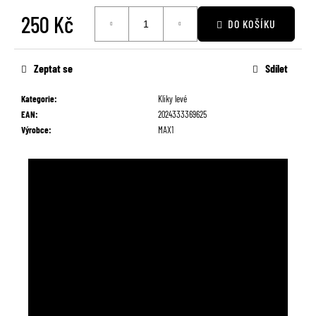
č
250 Kč
u
DO KOŠÍKU
j
Měrná
e
cena:
m
Zeptat se
Sdílet
e
Kategorie
:
Kliky levé
EAN
:
2024333369625
Výrobce
:
MAX1