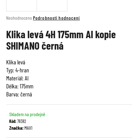
a
j
Průměrné
Neohodnoceno
Podrobnosti hodnocení
í
hodnocení
t
Klika levá 4H 175mm Al kopie
produktu
je
?
SHIMANO černá
0,0
z
5
Klika levá
hvězdiček.
Typ: 4-hran
HLEDAT
Materiál: Al
Délka: 175mm
Barva: černá
D
o
p
Skladem na prodejně
o
Kód:
78382
r
Značka:
MAX1
u