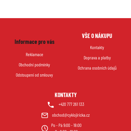
Z
VŠE O NÁKUPU
á
Informace pro vás
p
Kontakty
a
Reklamace
Doprava a platby
t
Obchodní podmínky
í
Ochrana osobních údajů
Odstoupení od smlouvy
KONTAKTY
+420 777 261 133
obchod@cyklojiricka.cz
Po - Pá 9:00 - 18:00