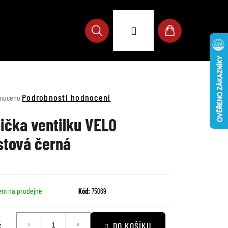
Přihlášení
Hledat
Nákupní
košík
né
Podrobnosti hodnocení
noceno
ení
u
ička ventilku VELO
stová černá
ek.
em na prodejně
Kód:
75069
č
DO KOŠÍKU