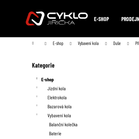
K
Přejít
na
o
Zpět
Zpět
obsah
E-SHOP
PRODEJ
do
do
š
obchodu
obchodu
í
Domů
E-shop
Vybavení kola
Duše
Př
k
P
o
Kategorie
Přeskočit
kategorie
s
E-shop
t
Jízdní kola
Elektrokola
r
Bazarová kola
a
Vybavení kola
n
Balanční kolečka
Baterie