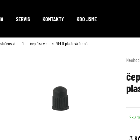
NA
SERVIS
KONTAKTY
KDO JSME
Co potřebujete najít?
íslušenství
čepička ventilku VELO plastová černá
Průměr
Neohod
hodnoc
HLEDAT
produkt
čep
je
pla
0,0
z
Doporučujeme
5
hvězdič
Sklad
3 K