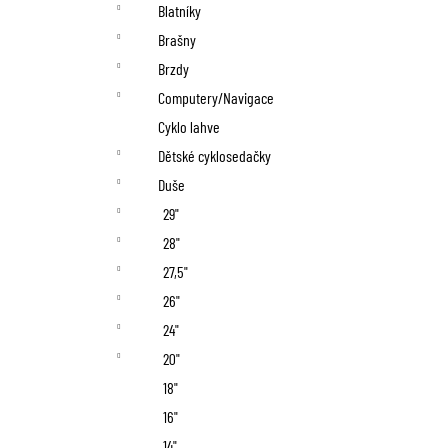
n
Blatníky
í
Brašny
p
Brzdy
Computery/Navigace
a
Cyklo lahve
n
Dětské cyklosedačky
Duše
e
29"
l
28"
27,5"
26"
24"
20"
18"
16"
14"