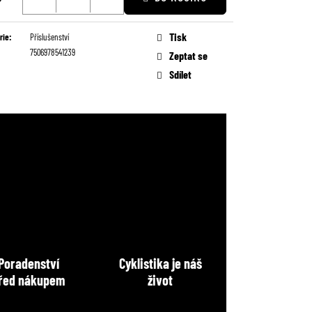
Tisk
rie
:
Příslušenství
7506978541239
Zeptat se
Sdílet
Poradenství
Cyklistika je náš
řed nákupem
život