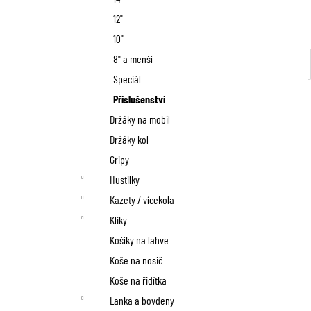
12"
10"
8" a menší
Speciál
Příslušenství
Držáky na mobil
Držáky kol
Gripy
Hustilky
Kazety / vícekola
Kliky
Košíky na lahve
Koše na nosič
Koše na řidítka
Lanka a bovdeny