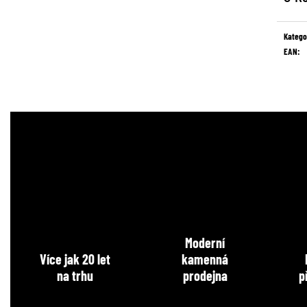
Měrná
cena:
Katego
EAN
:
Moderní
Více jak 20 let
kamenná
na trhu
prodejna
p