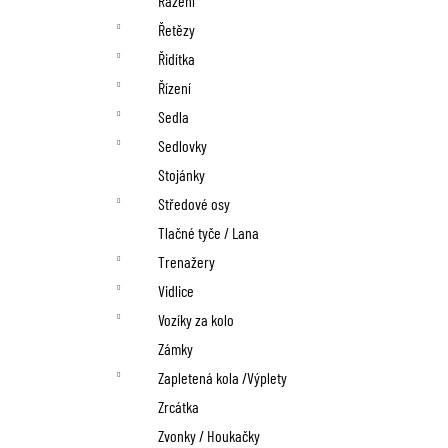
Řazení
Řetězy
Řidítka
Řízení
Sedla
Sedlovky
Stojánky
Středové osy
Tlačné tyče / Lana
Trenažery
Vidlice
Vozíky za kolo
Zámky
Zapletená kola /Výplety
Zrcátka
Zvonky / Houkačky