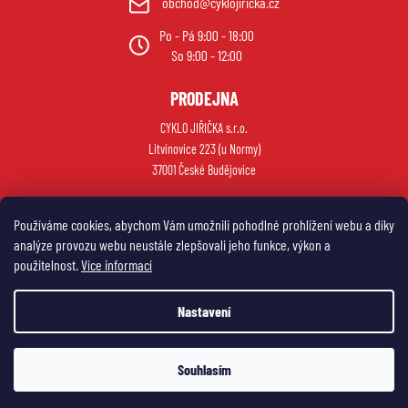
obchod@cyklojiricka.cz
u
Po - Pá 9:00 - 18:00
So 9:00 - 12:00
PRODEJNA
CYKLO JIŘIČKA s.r.o.
Litvínovice 223 (u Normy)
37001 České Budějovice
Používáme cookies, abychom Vám umožnili pohodlné prohlížení webu a díky
analýze provozu webu neustále zlepšovali jeho funkce, výkon a
použitelnost.
Více informací
Nastavení
Vytvořil Shoptet
Souhlasím
Copyright 2026
My e-shop
. Všechna práva vyhrazena.