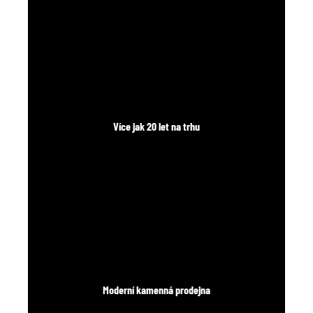
č
u
j
e
m
e
Více jak 20 let na trhu
Moderní kamenná prodejna