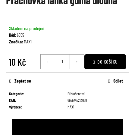
Prachovka lanka guma dlouhá
je
a
0,0
j
z
í
5
Skladem na prodejně
t
hvězdiček.
Kód:
6555
?
Značka:
MAX1
10 Kč
DO KOŠÍKU
Měrná
HLEDAT
cena:
Zeptat se
Sdílet
Kategorie
:
Příslušenství
D
EAN
:
6555745213658
o
Výrobce
:
MAX1
p
o
r
u