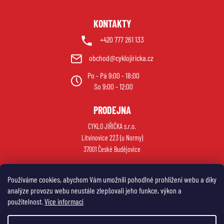
KONTAKTY
+420 777 261 133
obchod@cyklojiricka.cz
Po - Pá 9:00 - 18:00
So 9:00 - 12:00
PRODEJNA
CYKLO JIŘIČKA s.r.o.
Litvínovice 223 (u Normy)
37001 České Budějovice
Používáme cookies, abychom Vám umožnili pohodlné prohlížení webu a díky
analýze provozu webu neustále zlepšovali jeho funkce, výkon a
použitelnost.
Více informací