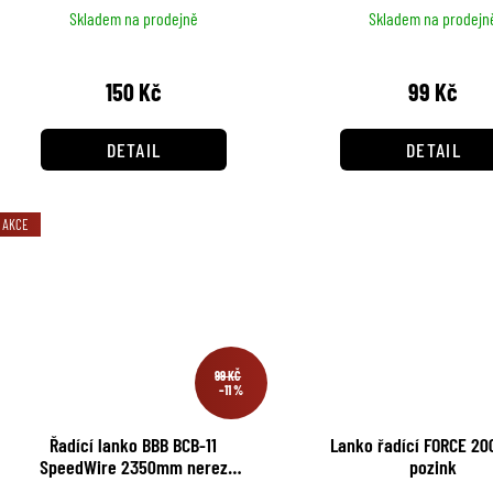
d
o
Skladem na prodejně
Skladem na prodejn
u
d
k
150 Kč
99 Kč
u
t
k
DETAIL
DETAIL
ů
t
ů
AKCE
99 KČ
–11 %
Řadící lanko BBB BCB-11
Lanko řadící FORCE 2
SpeedWire 2350mm nerez
pozink
SHIMANO a SRAM