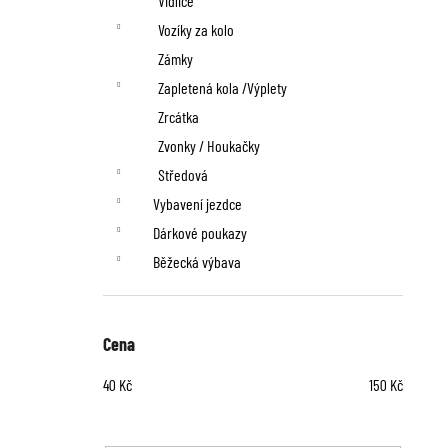
Vidlice
Vozíky za kolo
Zámky
Zapletená kola /Výplety
Zrcátka
Zvonky / Houkačky
Středová
Vybavení jezdce
Dárkové poukazy
Běžecká výbava
Cena
40
Kč
150
Kč