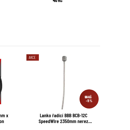
AKCE
99 KČ
–11 %
1mm x
Lanko řadící BBB BCB-12C
 teflon
SpeedWire 2350mm nerez
Campagnolo