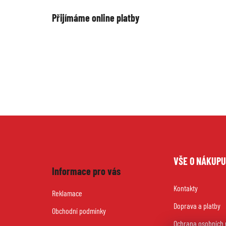
Přijímáme online platby
Z
VŠE O NÁKUP
á
Informace pro vás
Kontakty
p
Reklamace
Doprava a platby
a
Obchodní podmínky
Ochrana osobních 