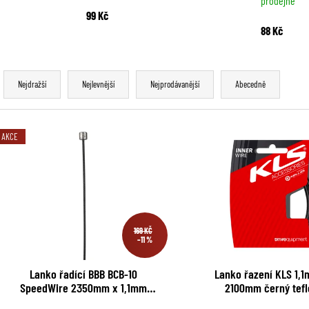
prodejně
99 Kč
88 Kč
Ř
Nejdražší
Nejlevnější
Nejprodávanější
Abecedně
a
z
V
AKCE
e
ý
n
p
í
i
p
169 KČ
s
–11 %
r
p
Lanko řadící BBB BCB-10
Lanko řazení KLS 1,
o
SpeedWire 2350mm x 1,1mm
2100mm černý
r
černý teflon Shimano a Sram