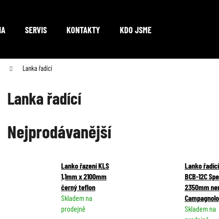
NA
SERVIS
KONTAKTY
KDO JSME
Co potřebujete najít?
Lanka řadící
Lanka řadící
HLEDAT
Nejprodávanější
Doporučujeme
Lanko řazení KLS
Lanko řadíc
1,1mm x 2100mm
BCB-12C Sp
černý teflon
2350mm ne
Skladem na
Campagnolo
prodejně
Skladem na