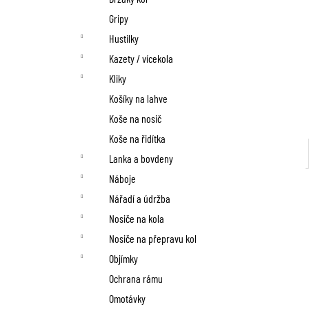
Gripy
Hustilky
Kazety / vícekola
Kliky
Košíky na lahve
Koše na nosič
Koše na řidítka
Lanka a bovdeny
Náboje
Nářadí a údržba
Nosiče na kola
Nosiče na přepravu kol
Objímky
Ochrana rámu
Omotávky