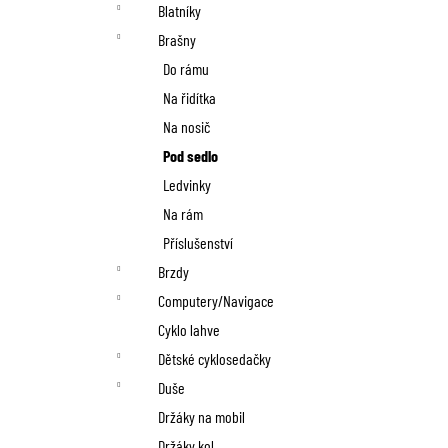
n
Blatníky
í
Brašny
p
Do rámu
Na řidítka
a
Na nosič
n
Pod sedlo
Ledvinky
e
Na rám
l
Příslušenství
Brzdy
Computery/Navigace
Cyklo lahve
Dětské cyklosedačky
Duše
Držáky na mobil
Držáky kol