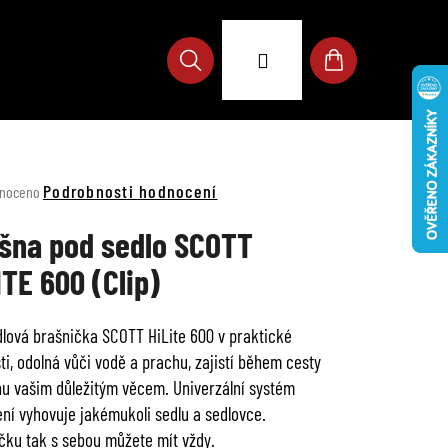
Přihlášení
Hledat
Nákupní
košík
né
Podrobnosti hodnocení
noceno
ení
u
šna pod sedlo SCOTT
ITE 600 (Clip)
lová brašnička SCOTT HiLite 600 v praktické
ek.
sti, odolná vůči vodě a prachu, zajistí během cesty
u vašim důležitým věcem. Univerzální systém
ní vyhovuje jakémukoli sedlu a sedlovce.
čku tak s sebou můžete mít vždy.