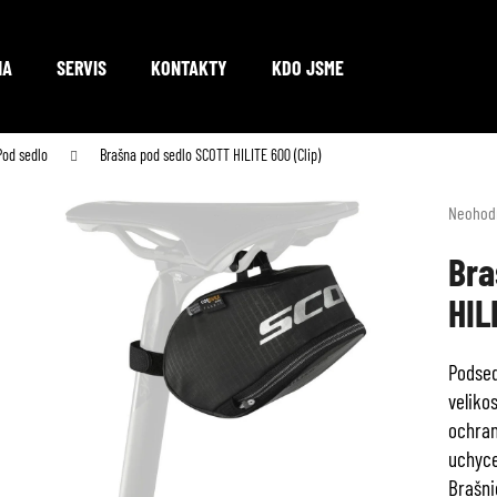
NA
SERVIS
KONTAKTY
KDO JSME
Co potřebujete najít?
Pod sedlo
Brašna pod sedlo SCOTT HILITE 600 (Clip)
Průměr
Neohod
hodnoc
HLEDAT
produkt
Bra
je
HIL
0,0
z
Doporučujeme
5
Podsed
hvězdič
veliko
ochran
uchyce
Brašni