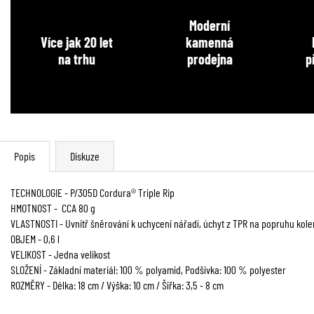
Moderní
Více jak 20 let
kamenná
na trhu
prodejna
p
Popis
Diskuze
TECHNOLOGIE - P/305D Cordura® Triple Rip
HMOTNOST - CCA 80 g
VLASTNOSTI - Uvnitř šněrování k uchycení nářadí, úchyt z TPR na popruhu kole
OBJEM - 0,6 l
VELIKOST - Jedna velikost
SLOŽENÍ - Základní materiál: 100 % polyamid, Podšívka: 100 % polyester
ROZMĚRY - Délka: 18 cm / Výška: 10 cm / Šířka: 3,5 - 8 cm