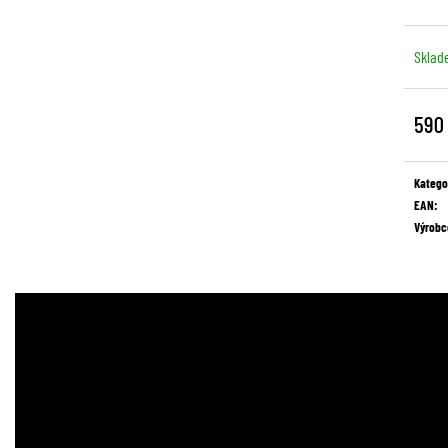
Sklad
590
Měrná
cena:
Katego
EAN
:
Výrobc