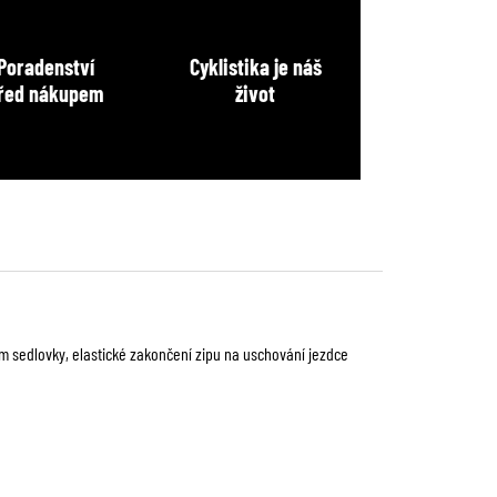
Poradenství
Cyklistika je náš
řed nákupem
život
m sedlovky, elastické zakončení zipu na uschování jezdce