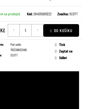
em na prodejně
Značka:
SCOTT
Kód:
2645050001222
 Kč
DO KOŠÍKU
Tisk
rie
:
Pod sedlo
7613368032465
Zeptat se
e
:
SCOTT
Sdílet