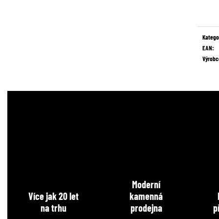
Měrná
cena:
Katego
EAN
:
Výrobc
Moderní
Více jak 20 let
kamenná
na trhu
prodejna
p