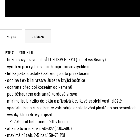
Popis
Diskuze
POPIS PRODUKTU
- bezdušový gravel plášť TUFO SPEEDERO (Tubeless Ready)
- vyroben pro rychlost - nekompromisní zrychlení
- lehká jízda, dostatek záběru, jistota při zatáčení
- odolná flexibilní vrstva Jubena kryjící bočnice
- ochrana před poškozením od kamenů
- pod běhounem ochranná kordová vrstva
- minimalizuje riziko defektů a přispívá k celkové spolehlivosti pláště
- speciální konstrukce kostry zabraňuje odskakování pláště na nerovnostech
- vysoký kilometrový nájezd
- TPI: 375 pod běhounem, 210 v bočnici
- alternativní rozměr: 40-622 (700x40C)
- maximální tlak: 2-5 bar/ 30-70 PSI