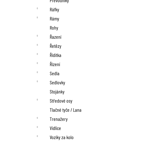
Převodníky
Ráfky
Rámy
Rohy
Řazení
Řetězy
Řidítka
Řízení
Sedla
Sedlovky
Stojánky
Středové osy
Tlačné tyče / Lana
Trenažery
Vidlice
Vozíky za kolo