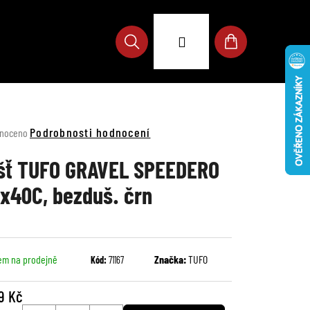
Přihlášení
Hledat
Nákupní
košík
né
Podrobnosti hodnocení
noceno
ení
u
šť TUFO GRAVEL SPEEDERO
x40C, bezduš. črn
ek.
em na prodejně
Značka:
TUFO
Kód:
71167
9 Kč