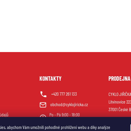
U
KONTAKTY
PRODEJNA
+420 777 261 133
CYKLO JIŘIČKA 
Litvínovice 22
obchod@cyklojiricka.cz
37001 České B
údajů
Po - Pá 9:00 - 18:00
So 9:00 - 12:00
ies, abychom Vám umožnili pohodlné prohlížení webu a díky analýze