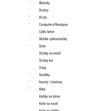
n
Blatníky
í
Brašny
p
Brzdy
Computery/Navigace
a
Cyklo lahve
n
Dětské cyklosedačky
Duše
e
Držáky na mobil
l
Držáky kol
Gripy
Hustilky
Kazety / vícekola
Kliky
Košíky na lahve
Koše na nosič
Koše na řidítka