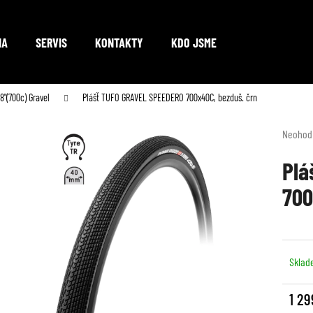
NA
SERVIS
KONTAKTY
KDO JSME
Co potřebujete najít?
8"(700c) Gravel
Plášť TUFO GRAVEL SPEEDERO 700x40C, bezduš. črn
Průměr
Neohod
hodnoc
HLEDAT
produkt
Plá
je
700
0,0
z
Doporučujeme
5
hvězdič
Sklad
1 29