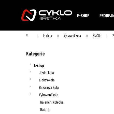
K
Přejít
na
o
Zpět
Zpět
obsah
E-SHOP
PRODEJ
do
do
š
obchodu
obchodu
í
Domů
E-shop
Vybavení kola
Pláště
2
k
P
o
Kategorie
Přeskočit
kategorie
s
E-shop
t
Jízdní kola
Elektrokola
r
Bazarová kola
a
Vybavení kola
n
Balanční kolečka
Baterie