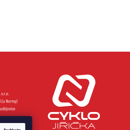
s.r.o.
3 (u Normy)
udějovice
Souhlasím