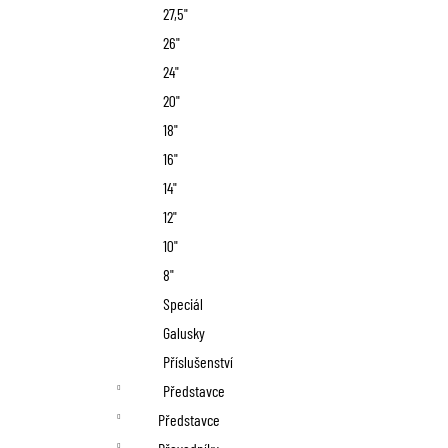
27,5"
26"
24"
20"
18"
16"
14"
12"
10"
8"
Speciál
Galusky
Příslušenství
Představce
Představce