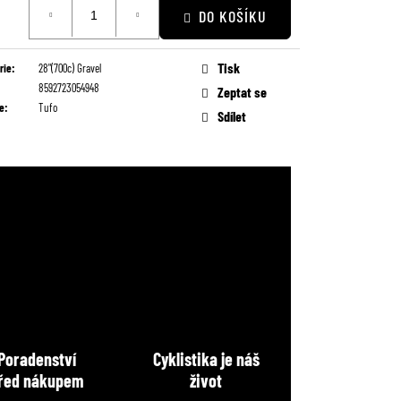
DO KOŠÍKU
Tisk
rie
:
28"(700c) Gravel
8592723054948
Zeptat se
e
:
Tufo
Sdílet
Poradenství
Cyklistika je náš
řed nákupem
život