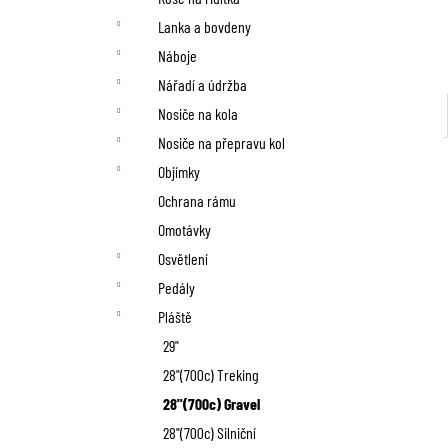
Lanka a bovdeny
Náboje
Nářadí a údržba
Nosiče na kola
Nosiče na přepravu kol
Objímky
Ochrana rámu
Omotávky
Osvětlení
Pedály
Pláště
29"
28"(700c) Treking
28"(700c) Gravel
28"(700c) Silniční