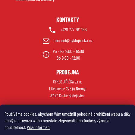
y
v
ý
KONTAKTY
p
i
+420 777 261 133
s
obchod@cyklojiricka.cz
u
Po - Pá 9:00 - 18:00
So 9:00 - 12:00
PRODEJNA
CYKLO JIŘIČKA s.r.o.
Litvínovice 223 (u Normy)
37001 České Budějovice
Používáme cookies, abychom Vám umožnili pohodlné prohlížení webu a díky
analýze provozu webu neustále zlepšovali jeho funkce, výkon a
použitelnost.
Více informací