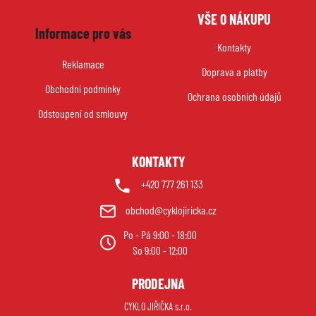
Z
VŠE O NÁKUPU
á
Informace pro vás
p
Kontakty
a
Reklamace
Doprava a platby
t
Obchodní podmínky
í
Ochrana osobních údajů
Odstoupení od smlouvy
KONTAKTY
+420 777 261 133
obchod@cyklojiricka.cz
Po - Pá 9:00 - 18:00
So 9:00 - 12:00
PRODEJNA
CYKLO JIŘIČKA s.r.o.