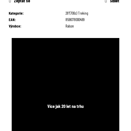
Zeptat se
Sdílet
č
u
Kategorie
:
28"(700c) Treking
j
EAN
:
8596178000499
e
Výrobce
:
Ralson
m
e
Více jak 20 let na trhu