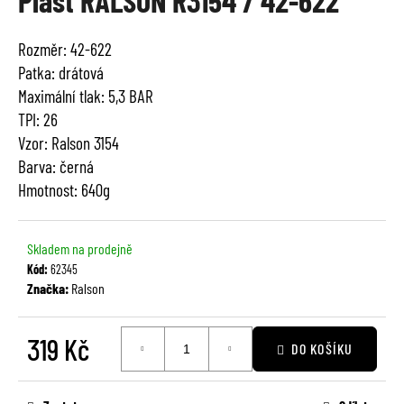
Plášť RALSON R3154 / 42-622
je
a
0,0
j
Rozměr: 42-622
z
í
Patka: drátová
5
t
hvězdiček.
Maximální tlak: 5,3 BAR
?
TPI: 26
Vzor: Ralson 3154
Barva: černá
Hmotnost: 640g
HLEDAT
Skladem na prodejně
Kód:
62345
Značka:
Ralson
D
o
p
319 Kč
DO KOŠÍKU
o
r
Měrná
u
cena: