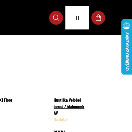
Přihlášení
Hledat
Nákupní
košík
X1 Floor
Hustilka Velobel
černá / šlahounek
AV
Na dotaz
249 Kč