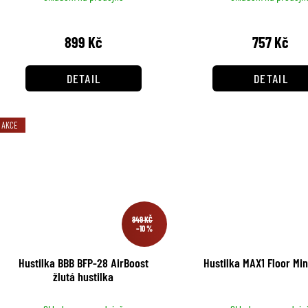
u
d
k
899 Kč
757 Kč
u
t
k
DETAIL
DETAIL
ů
t
ů
AKCE
849 KČ
–10 %
Hustilka BBB BFP-28 AirBoost
Hustilka MAX1 Floor Min
žlutá hustilka