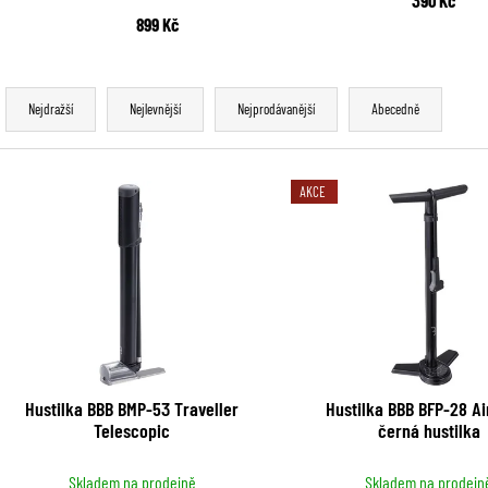
899 Kč
Ř
Nejdražší
Nejlevnější
Nejprodávanější
Abecedně
a
z
V
AKCE
e
ý
n
p
í
i
p
s
r
p
Hustilka BBB BMP-53 Traveller
Hustilka BBB BFP-28 Ai
o
Telescopic
černá hustilka
r
d
o
Skladem na prodejně
Skladem na prodejn