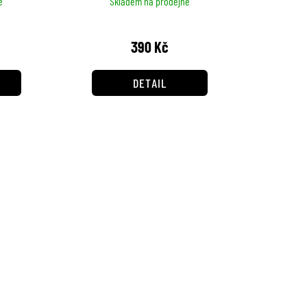
ě
Skladem na prodejně
390 Kč
DETAIL