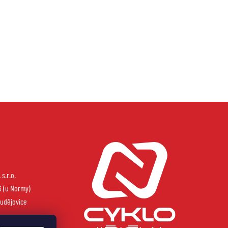
s.r.o.
3 (u Normy)
udějovice