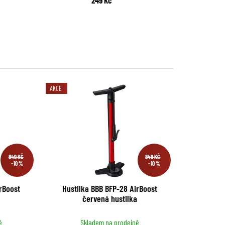
AKCE
849 KČ
849 KČ
–10 %
–10 %
rBoost
Hustilka BBB BFP-28 AirBoost
červená hustilka
ě
Skladem na prodejně