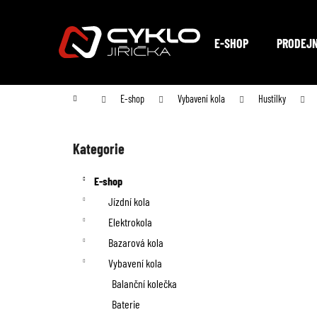
K
Přejít
na
o
Zpět
Zpět
obsah
E-SHOP
PRODEJ
do
do
š
obchodu
obchodu
í
Domů
E-shop
Vybavení kola
Hustilky
k
P
o
Kategorie
Přeskočit
kategorie
s
E-shop
t
Jízdní kola
Elektrokola
r
Bazarová kola
a
Vybavení kola
n
Balanční kolečka
Baterie