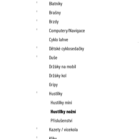
n
Blatníky
í
Brašny
p
Brzdy
Computery/Navigace
a
Cyklo lahve
n
Dětské cyklosedačky
Duše
e
Držáky na mobil
l
Držáky kol
Gripy
Hustilky
Hustilky mini
Hustilky nožní
Příslušenství
Kazety / vícekola
Kliky