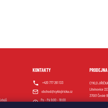
U
KONTAKTY
PRODEJNA
+420 777 261 133
CYKLO JIŘIČKA 
Litvínovice 22
obchod@cyklojiricka.cz
37001 České B
údajů
Po - Pá 9:00 - 18:00
So 9:00 - 12:00