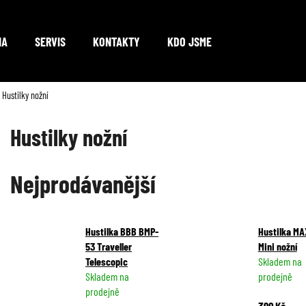
NA
SERVIS
KONTAKTY
KDO JSME
Co potřebujete najít?
Hustilky nožní
Hustilky nožní
HLEDAT
Nejprodávanější
Doporučujeme
Hustilka BBB BMP-
Hustilka MA
53 Traveller
Mini nožní
Telescopic
Skladem na
Skladem na
prodejně
prodejně
390 Kč