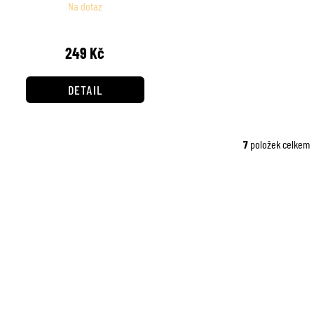
Na dotaz
249 Kč
DETAIL
7
položek celkem
O
v
l
á
d
a
c
í
p
r
v