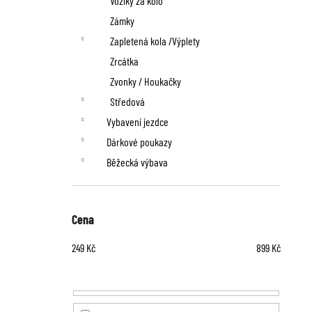
Vozíky za kolo
Zámky
Zapletená kola /Výplety
Zrcátka
Zvonky / Houkačky
Středová
Vybavení jezdce
Dárkové poukazy
Běžecká výbava
Cena
249
Kč
899
Kč