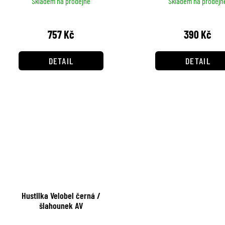
Skladem na prodejně
Skladem na prodejn
757 Kč
390 Kč
DETAIL
DETAIL
Hustilka Velobel černá /
šlahounek AV