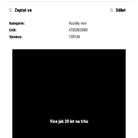
č
cena:
u
Zeptat se
Sdílet
j
e
Kategorie
:
Hustilky mini
m
EAN
:
4712511836189
e
Výrobce
:
TOPEAK
Více jak 20 let na trhu