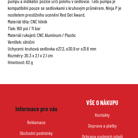
pumpu a indikátor pozice určí polohu v sedlovce. Tato pumpa je
kompatibilní pouze se sedlovkami s kruhovým průměrem. Ninja P je
nositelem prestižního ocenění Red Dot Award.
Materiál těla: CNC hliník
Tlak: 160 psi / 11 bar
Materiál rukojeti: CNC Aluminum / Plastic
Ventilek: silniční
Uchycení: kruhová sedlovka o27.2, o30.9 or o31.6 mm
Rozměry: 20.3 x 2.1 x 2.1 cm
Hmotnost: 62 g
Z
VŠE O NÁKUPU
á
Informace pro vás
p
Kontakty
a
Reklamace
Doprava a platby
t
Obchodní podmínky
í
Ochrana osobních údajů