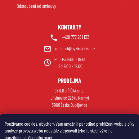
Odstoupení od smlouvy
KONTAKTY
+420 777 261 133
obchod@cyklojiricka.cz
Po - Pá 9:00 - 18:00
So 9:00 - 12:00
PRODEJNA
CYKLO JIŘIČKA s.r.o.
Litvínovice 223 (u Normy)
37001 České Budějovice
Používáme cookies, abychom Vám umožnili pohodlné prohlížení webu a díky
analýze provozu webu neustále zlepšovali jeho funkce, výkon a
použitelnost.
Více informací