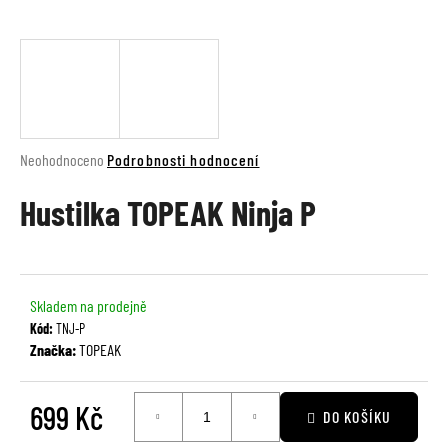
a
j
í
t
?
Průměrné
Neohodnoceno
Podrobnosti hodnocení
hodnocení
Hustilka TOPEAK Ninja P
produktu
je
HLEDAT
0,0
z
5
Skladem na prodejně
hvězdiček.
D
Kód:
TNJ-P
o
Značka:
TOPEAK
p
o
699 Kč
r
DO KOŠÍKU
u
Měrná