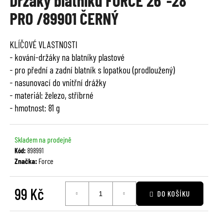
Držáky blatníků FORCE 26"-28"
je
a
PRO /89901 ČERNÝ
0,0
j
z
í
5
KLÍČOVÉ VLASTNOSTI
t
hvězdiček.
- kování-držáky na blatníky plastové
?
- pro přední a zadní blatník s lopatkou (prodloužený)
- nasunovací do vnitřní drážky
- materiál: železo, stříbrné
- hmotnost: 81 g
HLEDAT
Skladem na prodejně
Kód:
898991
D
Značka:
Force
o
p
99 Kč
o
DO KOŠÍKU
r
Měrná
u
cena: