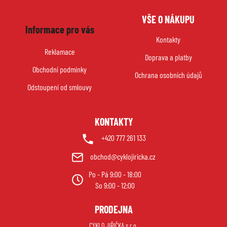
Z
VŠE O NÁKUPU
á
Informace pro vás
p
Kontakty
a
Reklamace
Doprava a platby
t
Obchodní podmínky
í
Ochrana osobních údajů
Odstoupení od smlouvy
KONTAKTY
+420 777 261 133
obchod@cyklojiricka.cz
Po - Pá 9:00 - 18:00
So 9:00 - 12:00
PRODEJNA
CYKLO JIŘIČKA s.r.o.