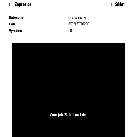
č
Zeptat se
Sdílet
u
j
Kategorie
:
Příslušenství
e
EAN
:
8592627009280
m
Výrobce
:
FORCE
e
Více jak 20 let na trhu