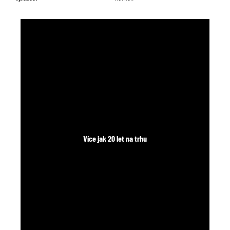
č
u
j
e
m
e
Více jak 20 let na trhu