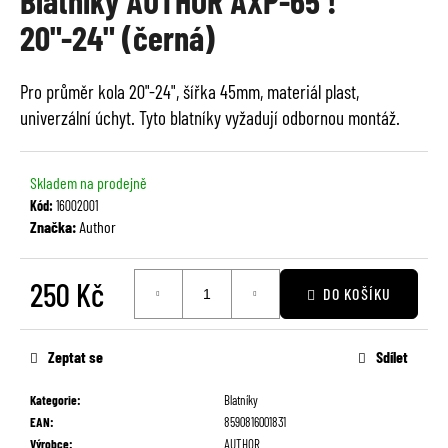
Blatníky AUTHOR AXP-65 !
je
a
20"-24" (černá)
0,0
j
z
í
5
Pro průměr kola 20"-24", šířka 45mm, materiál plast,
t
hvězdiček.
univerzální úchyt. Tyto blatníky vyžadují odbornou montáž.
?
Skladem na prodejně
Kód:
16002001
Značka:
Author
HLEDAT
250 Kč
DO KOŠÍKU
Měrná
D
cena:
o
Zeptat se
Sdílet
p
o
Kategorie
:
Blatníky
r
EAN
:
8590816001831
u
Výrobce
:
AUTHOR