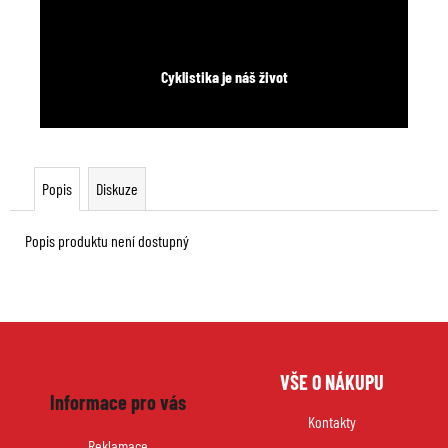
Cyklistika je náš život
Popis
Diskuze
Popis produktu není dostupný
Z
VŠE O NÁKUPU
á
Informace pro vás
p
Kontakty
a
Reklamace