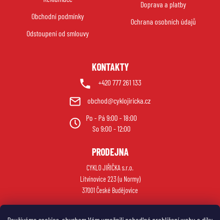
Doprava a platby
t
Obchodní podmínky
í
Ochrana osobních údajů
Odstoupení od smlouvy
KONTAKTY
+420 777 261 133
obchod@cyklojiricka.cz
Po - Pá 9:00 - 18:00
So 9:00 - 12:00
PRODEJNA
CYKLO JIŘIČKA s.r.o.
Litvínovice 223 (u Normy)
37001 České Budějovice
Používáme cookies, abychom Vám umožnili pohodlné prohlížení webu a díky