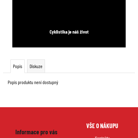
Cyklistika je náš život
Popis
Diskuze
Popis produktu není dostupný
Z
VŠE O NÁKUPU
á
Informace pro vás
p
Kontakty