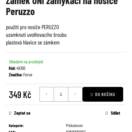
Zámek UNI zamykací na nosiče
je
a
Peruzzo
0,0
j
z
í
5
použití pro nosiče PERUZZO
t
hvězdiček.
uzamknutí uvolňovacího šroubu
?
plastová hlavice se zámkem
Skladem na prodejně
Kód:
49300
HLEDAT
Značka:
Force
349 Kč
DO KOŠÍKU
D
o
Měrná
p
cena:
Zeptat se
Sdílet
o
r
Kategorie
:
Příslušenství
u
EAN
:
8015058003653