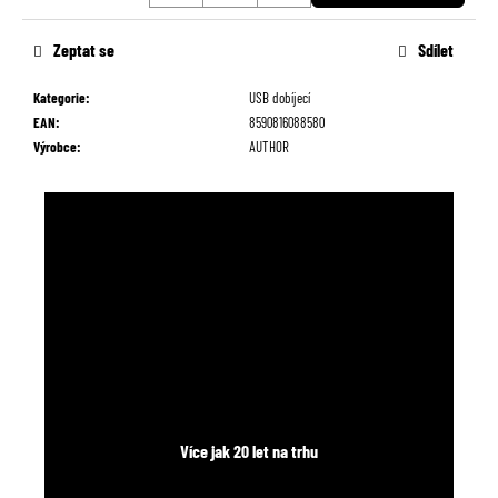
č
Měrná
u
cena:
Zeptat se
Sdílet
j
e
Kategorie
:
USB dobíjecí
m
EAN
:
8590816088580
e
Výrobce
:
AUTHOR
Více jak 20 let na trhu