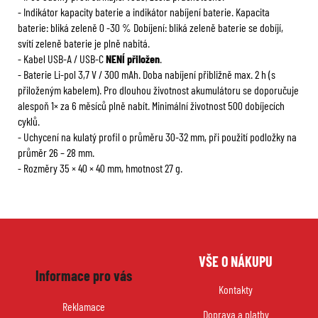
- Indikátor kapacity baterie a indikátor nabíjení baterie. Kapacita
baterie: bliká zeleně 0 -30 % Dobíjení: bliká zeleně baterie se dobíjí,
svítí zeleně baterie je plně nabitá.
- Kabel USB-A / USB-C
NENÍ přiložen
.
- Baterie Li-pol 3,7 V / 300 mAh. Doba nabíjení přibližně max. 2 h (s
přiloženým kabelem). Pro dlouhou životnost akumulátoru se doporučuje
alespoň 1× za 6 měsíců plně nabít. Minimální životnost 500 dobíjecích
cyklů.
- Uchycení na kulatý profil o průměru 30-32 mm, při použití podložky na
průměr 26 – 28 mm.
- Rozměry 35 × 40 × 40 mm, hmotnost 27 g.
Z
VŠE O NÁKUPU
á
Informace pro vás
p
Kontakty
a
Reklamace
Doprava a platby