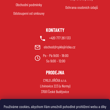
t
Obchodní podmínky
í
Ochrana osobních údajů
Odstoupení od smlouvy
KONTAKTY
+420 777 261 133
obchod@cyklojiricka.cz
Po - Pá 9:00 - 18:00
So 9:00 - 12:00
PRODEJNA
CYKLO JIŘIČKA s.r.o.
Litvínovice 223 (u Normy)
37001 České Budějovice
Používáme cookies, abychom Vám umožnili pohodlné prohlížení webu a díky