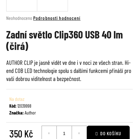
a
j
Průměrné
Neohodnoceno
Podrobnosti hodnocení
í
hodnocení
t
Zadní světlo Clip360 USB 40 lm
produktu
je
?
(čirá)
0,0
z
5
AUTHOR CLIP je jasně vidět ve dne i v noci ze všech stran. Hi-
hvězdiček.
end COB LED technologie spolu s dalšími funkcemi přináší pro
HLEDAT
vaši dobrou viditelnost a bezpečnost.
Na dotaz
D
Kód:
12039998
o
Značka:
Author
p
o
r
350 Kč
DO KOŠÍKU
u