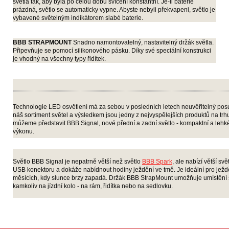
světla tak, aby byla po celou dobu svícení konstantní. Je-li baterie
prázdná, světlo se automaticky vypne. Abyste nebyli překvapeni, světlo je
vybavené světelným indikátorem slabé baterie.
BBB STRAPMOUNT
Snadno namontovatelný, nastavitelný držák světla.
Připevňuje se pomocí silikonového pásku. Díky své speciální konstrukci
je vhodný na všechny typy řidítek.
Technologie LED osvětlení má za sebou v posledních letech neuvěřitelný po
náš sortiment světel a výsledkem jsou jedny z nejvyspělejších produktů na trhu
můžeme představit BBB Signal, nové přední a zadní světlo - kompaktní a lehk
výkonu.
Světlo BBB Signal je nepatrně větší než světlo
BBB Spark
, ale nabízí větší sv
USB konektoru a dokáže nabídnout hodiny ježdění ve tmě. Je ideální pro ježd
měsících, kdy slunce brzy zapadá. Držák BBB StrapMount umožňuje umístění s
kamkoliv na jízdní kolo - na rám, řidítka nebo na sedlovku.