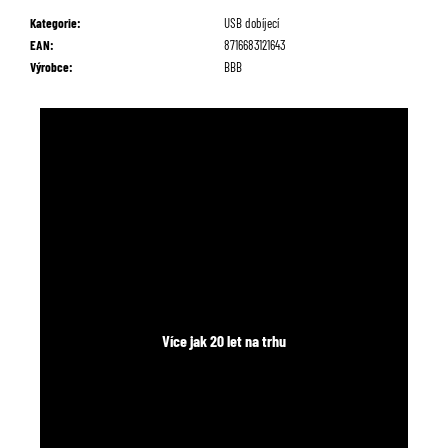
č
Kategorie
:
USB dobíjecí
u
EAN
:
8716683121643
j
Výrobce
:
BBB
e
m
e
Více jak 20 let na trhu