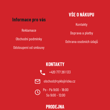
Z
VŠE O NÁKUPU
á
Informace pro vás
p
Kontakty
a
Reklamace
Doprava a platby
t
Obchodní podmínky
í
Ochrana osobních údajů
Odstoupení od smlouvy
KONTAKTY
+420 777 261 133
obchod@cyklojiricka.cz
Po - Pá 9:00 - 18:00
So 9:00 - 12:00
PRODEJNA