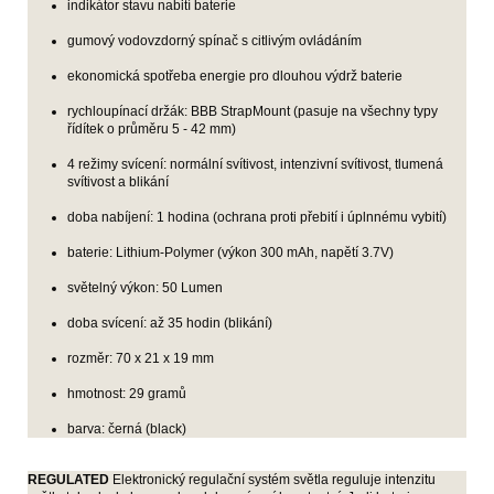
indikátor stavu nabití baterie
gumový vodovzdorný spínač s citlivým ovládáním
ekonomická spotřeba energie pro dlouhou výdrž baterie
rychloupínací držák: BBB StrapMount (pasuje na všechny typy
řídítek o průměru 5 - 42 mm)
4 režimy svícení: normální svítivost, intenzivní svítivost, tlumená
svítivost a blikání
doba nabíjení: 1 hodina (ochrana proti přebití i úplnnému vybití)
baterie:
Lithium-Polymer (výkon 300 mAh, napětí 3.7V)
světelný výkon: 50 Lumen
doba svícení: až 35 hodin (blikání)
rozměr:
70 x 21 x 19 mm
hmotnost: 29 gramů
barva: černá (black)
REGULATED
Elektronický regulační systém světla reguluje intenzitu