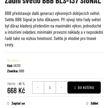
Zadní světlo BBB BLS-137 SIGNAL
je
a
0,0
j
BBB představuje další generaci výkonných dobíjecích světel.
z
í
Světlo BBB Signal je toho důkazem. Při vývoji této řady světel
5
t
hvězdiček.
byl důraz kladený především na maximální výkon, jednoduché
?
a intuitivní ovládání, minimální provozní náklady a v neposlední
řadě také na nízkou hmotnost. Světlo je vhodné pro tmavé
cesty.
HLEDAT
Na dotaz
Kód:
09370
Značka:
BBB
D
o
749 Kč
–10 %
DO KOŠÍKU
668 Kč
p
o
Měrná
r
cena:
Zeptat se
Sdílet
u