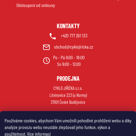
Odstoupení od smlouvy
KONTAKTY
+420 777 261 133
obchod@cyklojiricka.cz
Po - Pá 9:00 - 18:00
So 9:00 - 12:00
PRODEJNA
CYKLO JIŘIČKA s.r.o.
Litvínovice 223 (u Normy)
37001 České Budějovice
Používáme cookies, abychom Vám umožnili pohodlné prohlížení webu a díky
analýze provozu webu neustále zlepšovali jeho funkce, výkon a
použitelnost.
Více informací