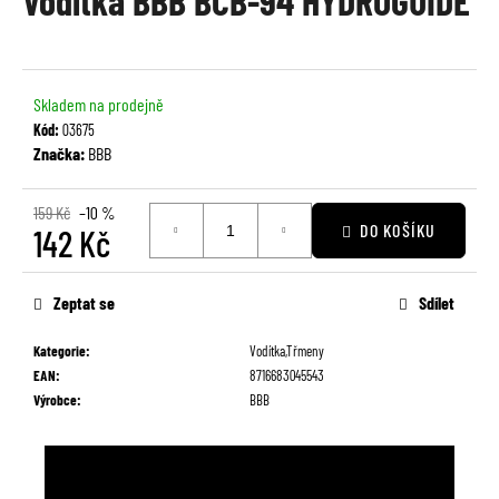
Vodítka BBB BCB-94 HYDROGUIDE
je
a
0,0
j
z
í
5
Skladem na prodejně
t
hvězdiček.
Kód:
03675
?
Značka:
BBB
159 Kč
–10 %
DO KOŠÍKU
142 Kč
HLEDAT
Měrná
cena:
Zeptat se
Sdílet
Kategorie
:
Vodítka,Třmeny
D
EAN
:
8716683045543
o
Výrobce
:
BBB
p
o
r
u