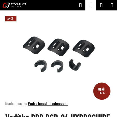
K
Přejít
Hledat
Nákupní
M
Přihlášení
na
o
Zpět
Zpět
obsah
košík
š
AKCE
í
C
k
o
p
o
t
ř
e
b
u
j
159 KČ
–10 %
e
t
Průměrné
Neohodnoceno
Podrobnosti hodnocení
e
hodnocení
produktu
n