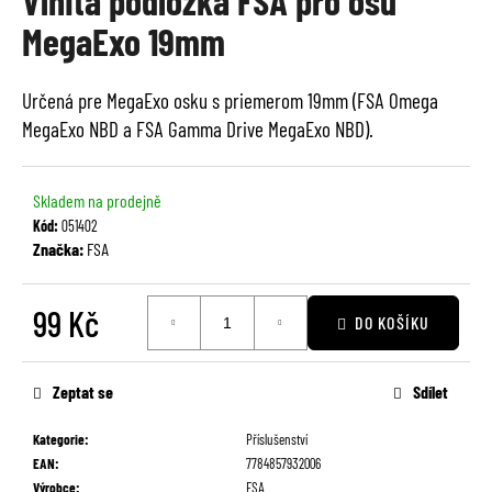
Vlnitá podložka FSA pro osu
je
a
MegaExo 19mm
0,0
j
z
í
5
Určená pre MegaExo osku s priemerom 19mm (FSA Omega
t
hvězdiček.
MegaExo NBD a FSA Gamma Drive MegaExo NBD).
?
Skladem na prodejně
Kód:
051402
Značka:
FSA
HLEDAT
99 Kč
DO KOŠÍKU
Měrná
D
cena:
o
Zeptat se
Sdílet
p
o
Kategorie
:
Příslušenství
r
EAN
:
7784857932006
u
Výrobce
:
FSA