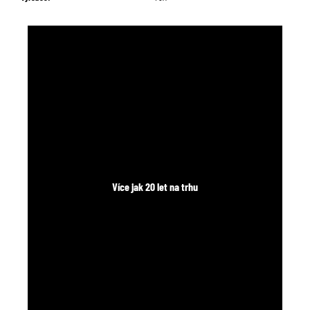
č
u
j
e
m
e
Více jak 20 let na trhu