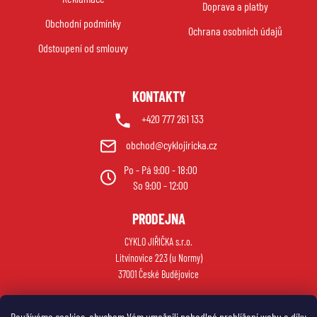
Doprava a platby
t
Obchodní podmínky
í
Ochrana osobních údajů
Odstoupení od smlouvy
KONTAKTY
+420 777 261 133
obchod@cyklojiricka.cz
Po - Pá 9:00 - 18:00
So 9:00 - 12:00
PRODEJNA
CYKLO JIŘIČKA s.r.o.
Litvínovice 223 (u Normy)
37001 České Budějovice
Používáme cookies, abychom Vám umožnili pohodlné prohlížení webu a díky