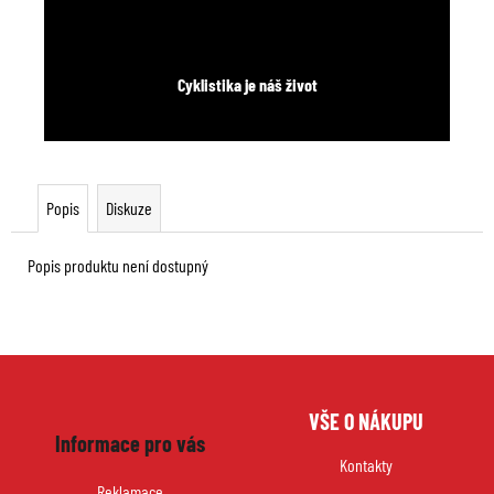
Cyklistika je náš život
Popis
Diskuze
Popis produktu není dostupný
Z
VŠE O NÁKUPU
á
Informace pro vás
p
Kontakty
a
Reklamace