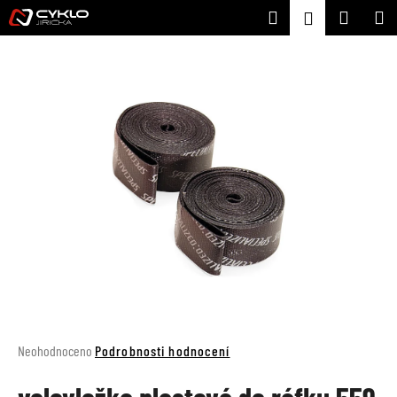
K
Přejít
Hledat
Nákupní
M
Přihlášení
na
o
Zpět
Zpět
obsah
košík
š
í
C
k
o
p
o
t
ř
e
b
u
j
e
t
Průměrné
Neohodnoceno
Podrobnosti hodnocení
e
hodnocení
produktu
n