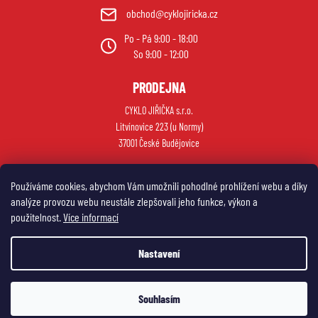
obchod@cyklojiricka.cz
Po - Pá 9:00 - 18:00
So 9:00 - 12:00
PRODEJNA
CYKLO JIŘIČKA s.r.o.
Litvínovice 223 (u Normy)
37001 České Budějovice
Používáme cookies, abychom Vám umožnili pohodlné prohlížení webu a díky
analýze provozu webu neustále zlepšovali jeho funkce, výkon a
použitelnost.
Více informací
Nastavení
Vytvořil Shoptet
Souhlasím