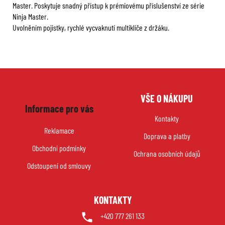
Master. Poskytuje snadný přístup k prémiovému příslušenství ze série
Ninja Master.
Uvolněním pojistky, rychlé vycvaknutí multiklíče z držáku.
Z
VŠE O NÁKUPU
á
Informace pro vás
p
Kontakty
a
Reklamace
Doprava a platby
t
Obchodní podmínky
í
Ochrana osobních údajů
Odstoupení od smlouvy
KONTAKTY
+420 777 261 133