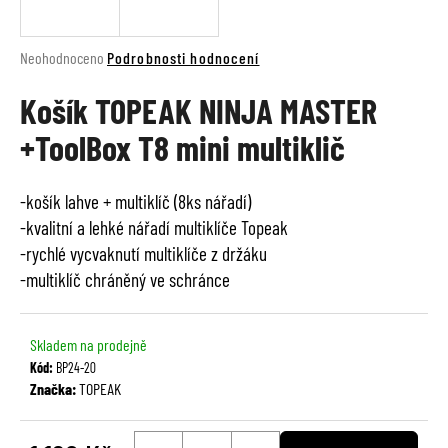
a
j
Průměrné
Neohodnoceno
Podrobnosti hodnocení
í
hodnocení
t
Košík TOPEAK NINJA MASTER
produktu
je
?
+ToolBox T8 mini multiklič
0,0
z
5
-košík lahve + multiklíč (8ks nářadí)
hvězdiček.
-kvalitní a lehké nářadí multiklíče Topeak
HLEDAT
-rychlé vycvaknutí multiklíče z držáku
-multiklíč chráněný ve schránce
D
Skladem na prodejně
o
p
Kód:
BP24-20
Značka:
TOPEAK
o
r
u