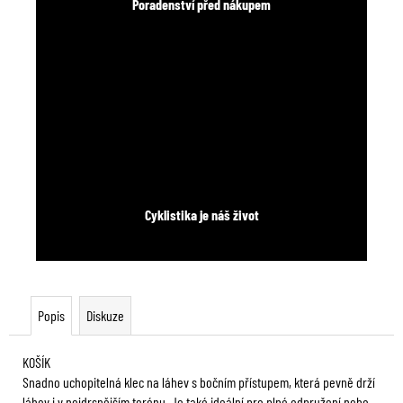
Poradenství před nákupem
Cyklistika je náš život
Popis
Diskuze
KOŠÍK
Snadno uchopitelná klec na láhev s bočním přístupem, která pevně drží
láhev i v nejdrsnějším terénu. Je také ideální pro plné odpružení nebo