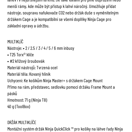
menší rámy, kde může být přístup k lahvi náročný. Umožňuje přidat
nástroje, soupravu nafukovače CO2 nebo držák duše s vyměnitelným
držákem Cage a je kompatibilní se všemi doplňky Ninja Cage pro
základní opravy a údržbu.
MULTIKLÍČ
Nástroje: • 2 / 2.5 / 3 / 4 / 5 / 6 mm inbusy
• T25 Torx® klíče
• #2 křížový šroubovák
Materiál nástrojů: Tvrzená ocel
Materiál těla: Kovaný hliník
Uchycení: Ke košíkům Ninja Master+ s držákem Cage Mount
Přímo na rám, představec, sedlovku pomocí držáku Frame Mount a
pásků
Hmotnost: 71 g (Ninja T8)
40 g (ToolBox)
DRŽÁK MULTIKLÍČE
Montážní systém držák Ninja QuickClick ™ pro košíky na láhve řady Ninja