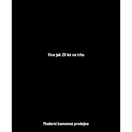
č
u
j
e
m
e
Více jak 20 let na trhu
Moderní kamenná prodejna