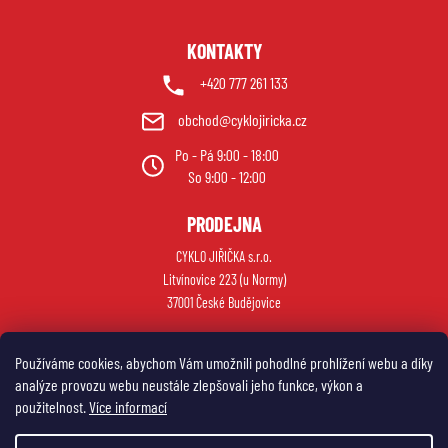
KONTAKTY
+420 777 261 133
obchod@cyklojiricka.cz
Po - Pá 9:00 - 18:00
So 9:00 - 12:00
PRODEJNA
CYKLO JIŘIČKA s.r.o.
Litvínovice 223 (u Normy)
37001 České Budějovice
Používáme cookies, abychom Vám umožnili pohodlné prohlížení webu a díky
analýze provozu webu neustále zlepšovali jeho funkce, výkon a
použitelnost.
Více informací