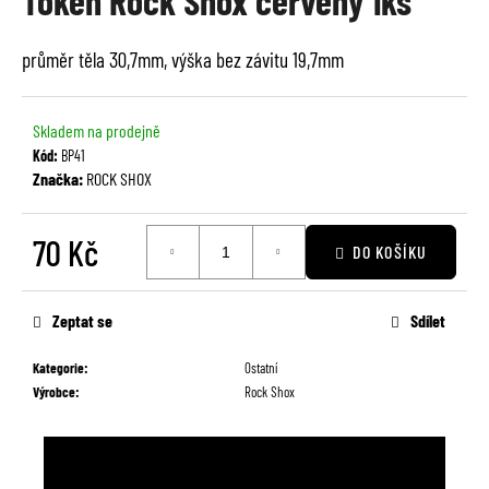
Token Rock Shox červený 1ks
je
a
0,0
j
průměr těla 30,7mm, výška bez závitu 19,7mm
z
í
5
t
hvězdiček.
Skladem na prodejně
?
Kód:
BP41
Značka:
ROCK SHOX
70 Kč
DO KOŠÍKU
HLEDAT
Měrná
cena:
Zeptat se
Sdílet
D
Kategorie
:
Ostatní
o
Výrobce
:
Rock Shox
p
o
r
u