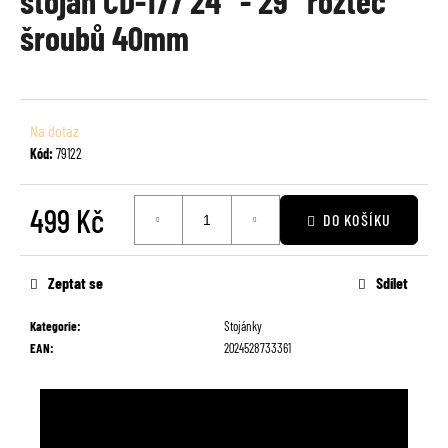
stojan CD-177 24" - 29" rozteč
je
a
šroubů 40mm
0,0
j
z
í
5
t
hvězdiček.
?
Na dotaz
Kód:
79122
499 Kč
DO KOŠÍKU
HLEDAT
Měrná
cena:
Zeptat se
Sdílet
D
Kategorie
:
Stojánky
o
EAN
:
2024528733361
p
o
r
u