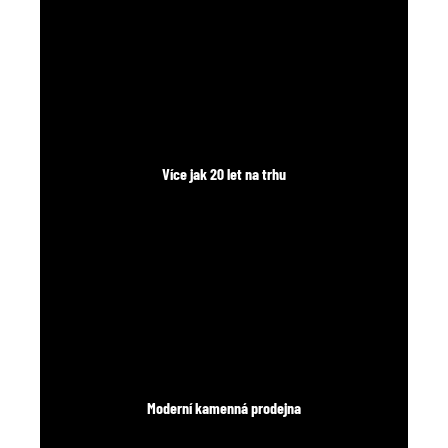
č
u
j
e
m
e
Více jak 20 let na trhu
Moderní kamenná prodejna