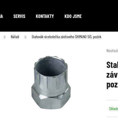
NA
SERVIS
KONTAKTY
KDO JSME
Co potřebujete najít?
Nářadí
Stahovák vícekolečka závitového SHIMANO SIS, pozink
Průměr
Neohod
hodnoc
HLEDAT
produkt
Sta
je
záv
0,0
z
Doporučujeme
poz
5
hvězdič
Sklad