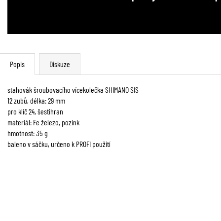
Popis
Diskuze
stahovák šroubovacího vícekolečka SHIMANO SIS
12 zubů, délka: 29 mm
pro klíč 24, šestihran
materiál: Fe železo, pozink
hmotnost: 35 g
baleno v sáčku, určeno k PROFI použití