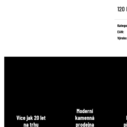
120
Měrná
cena:
Katego
EAN
:
Výrobc
Moderní
Více jak 20 let
kamenná
na trhu
prodejna
p