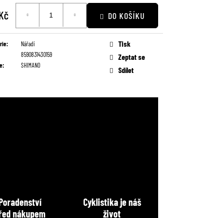
 Kč
DO KOŠÍKU
Tisk
rie
:
Nářadí
8590831430159
Zeptat se
e
:
SHIMANO
Sdílet
Poradenství
Cyklistika je náš
řed nákupem
život