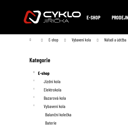
K
Přejít
na
o
Zpět
Zpět
obsah
E-SHOP
PRODEJ
do
do
š
obchodu
obchodu
í
Domů
E-shop
Vybavení kola
Nářadí a údržba
k
P
o
Kategorie
Přeskočit
kategorie
s
E-shop
t
Jízdní kola
Elektrokola
r
Bazarová kola
a
Vybavení kola
n
Balanční kolečka
Baterie