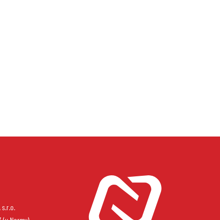
s.r.o.
3 (u Normy)