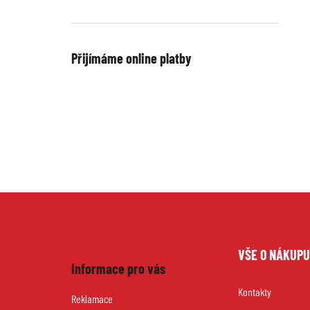
Přijímáme online platby
Z
VŠE O NÁKUP
á
Informace pro vás
Kontakty
p
Reklamace