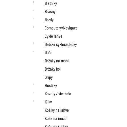
n
Blatníky
í
Brašny
p
Brzdy
Computery/Navigace
a
Cyklo lahve
n
Dětské cyklosedačky
Duše
e
Držáky na mobil
l
Držáky kol
Gripy
Hustilky
Kazety / vícekola
Kliky
Košíky na lahve
Koše na nosič
Koše na řidítka