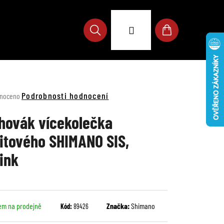
Přihlášení
Hledat
Nákupní
košík
né
Podrobnosti hodnocení
noceno
ení
u
hovák vícekolečka
itového SHIMANO SIS,
ink
ek.
em na prodejně
Značka:
Shimano
Kód:
89426