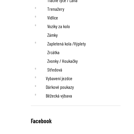
Tlačné tyče / Lana
Trenažery
Vidlice
Vozíky za kolo
Zámky
Zapletená kola /Výplety
Zrcátka
Zvonky / Houkačky
Středová
Vybavení jezdce
Dárkové poukazy
Běžecká výbava
Facebook