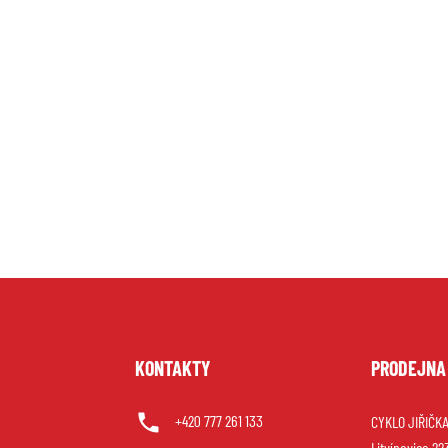
U
KONTAKTY
PRODEJNA
+420 777 261 133
CYKLO JIŘIČKA 
Litvínovice 22