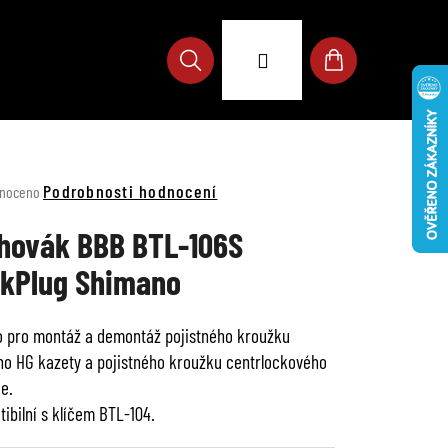
Přihlášení
Hledat
Nákupní
košík
né
Podrobnosti hodnocení
noceno
ení
u
hovák BBB BTL-106S
kPlug Shimano
 pro montáž a demontáž pojistného kroužku
ek.
o HG kazety a pojistného kroužku centrlockového
e.
ibilní s klíčem BTL-104.