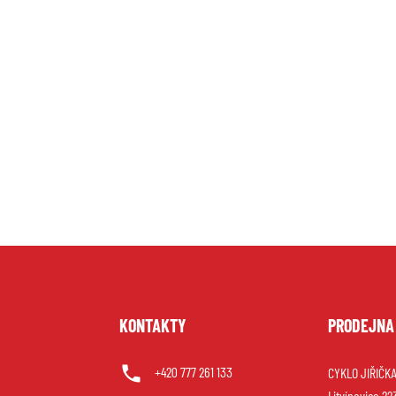
U
KONTAKTY
PRODEJNA
+420 777 261 133
CYKLO JIŘIČKA 
Litvínovice 22