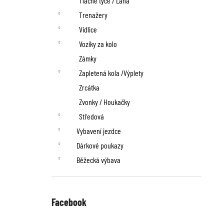
Tlačné tyče / Lana
Trenažery
Vidlice
Vozíky za kolo
Zámky
Zapletená kola /Výplety
Zrcátka
Zvonky / Houkačky
Středová
Vybavení jezdce
Dárkové poukazy
Běžecká výbava
Facebook