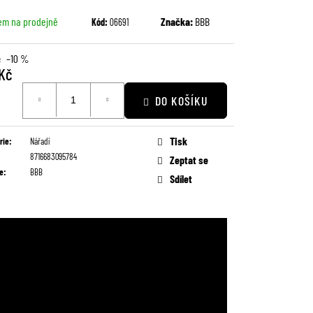
em na prodejně
Značka:
BBB
Kód:
06691
č
–10 %
 Kč
DO KOŠÍKU
Tisk
rie
:
Nářadí
8716683095784
Zeptat se
e
:
BBB
Sdílet