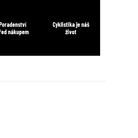
Poradenství
Cyklistika je náš
řed nákupem
život