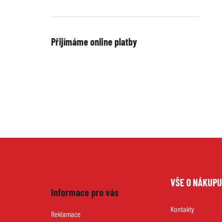
Přijímáme online platby
Z
VŠE O NÁKUP
á
Informace pro vás
Kontakty
p
Reklamace