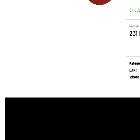
Sklad
259 K
231
Měrná
cena:
Katego
EAN
:
Výrobc