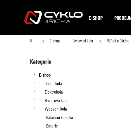
K
Přejít
na
o
Zpět
Zpět
obsah
E-SHOP
PRODEJ
do
do
š
obchodu
obchodu
í
Domů
E-shop
Vybavení kola
Nářadí a údržba
k
P
o
Kategorie
Přeskočit
kategorie
s
E-shop
t
Jízdní kola
Elektrokola
r
Bazarová kola
a
Vybavení kola
n
Balanční kolečka
Baterie