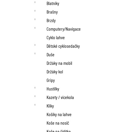
n
Blatníky
í
Brašny
p
Brzdy
Computery/Navigace
a
Cyklo lahve
n
Dětské cyklosedačky
Duše
e
Držáky na mobil
l
Držáky kol
Gripy
Hustilky
Kazety / vícekola
Kliky
Košíky na lahve
Koše na nosič
Koše na řidítka