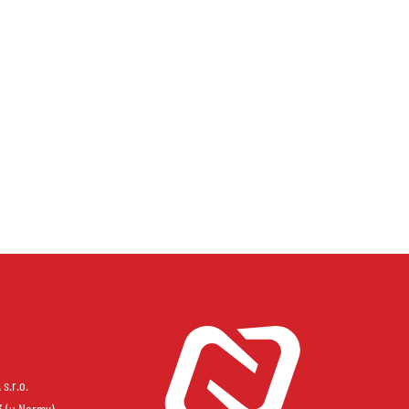
s.r.o.
3 (u Normy)