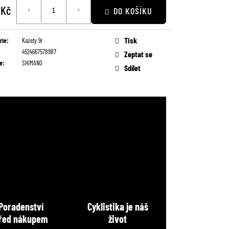
 Kč
DO KOŠÍKU
Tisk
rie
:
Kazety 9r
4524667578987
Zeptat se
e
:
SHIMANO
Sdílet
Poradenství
Cyklistika je náš
řed nákupem
život