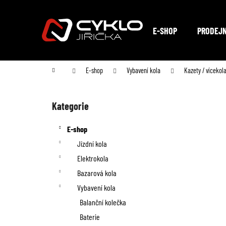
K
Přejít
na
o
Zpět
Zpět
obsah
E-SHOP
PRODEJ
do
do
š
obchodu
obchodu
í
Domů
E-shop
Vybavení kola
Kazety / vícekol
k
P
o
Kategorie
Přeskočit
kategorie
s
E-shop
t
Jízdní kola
Elektrokola
r
Bazarová kola
a
Vybavení kola
n
Balanční kolečka
Baterie