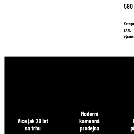
590
Měrná
cena:
Katego
EAN
:
Výrobc
Moderní
Více jak 20 let
kamenná
na trhu
prodejna
p