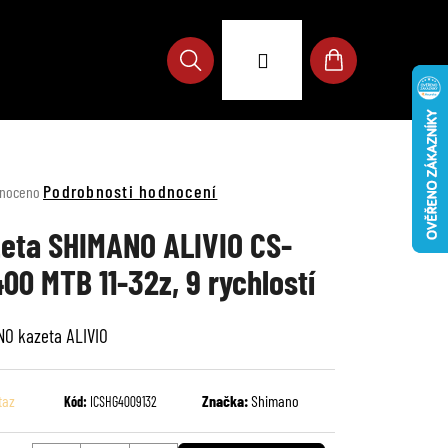
Přihlášení
Hledat
Nákupní
košík
né
Podrobnosti hodnocení
noceno
ení
u
eta SHIMANO ALIVIO CS-
00 MTB 11-32z, 9 rychlostí
O kazeta ALIVIO
ek.
taz
Značka:
Shimano
Kód:
ICSHG4009132