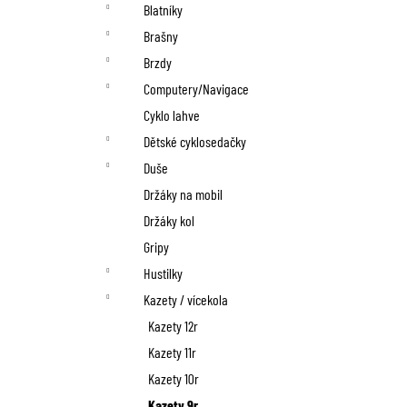
n
Blatníky
í
Brašny
p
Brzdy
Computery/Navigace
a
Cyklo lahve
n
Dětské cyklosedačky
Duše
e
Držáky na mobil
l
Držáky kol
Gripy
Hustilky
Kazety / vícekola
Kazety 12r
Kazety 11r
Kazety 10r
Kazety 9r