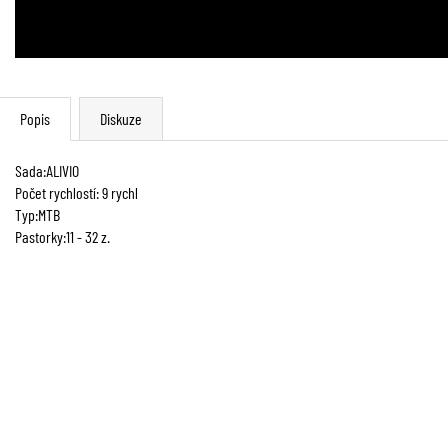
Popis
Diskuze
Sada:ALIVIO
Počet rychlostí: 9 rychl
Typ:MTB
Pastorky:11 - 32 z.