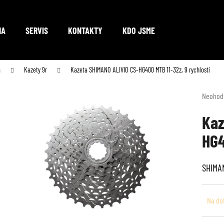
NA
SERVIS
KONTAKTY
KDO JSME
Co potřebujete najít?
a
Kazety 9r
Kazeta SHIMANO ALIVIO CS-HG400 MTB 11-32z, 9 rychlostí
Průměr
Neohod
hodnoc
HLEDAT
produkt
Kaz
je
HG4
0,0
z
Doporučujeme
5
SHIMAN
hvězdič
Na do