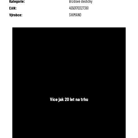
Kategorie
:
Brzdové destičky
č
EAN
:
4550170327361
u
Výrobce
:
SHIMANO
j
e
m
e
Více jak 20 let na trhu