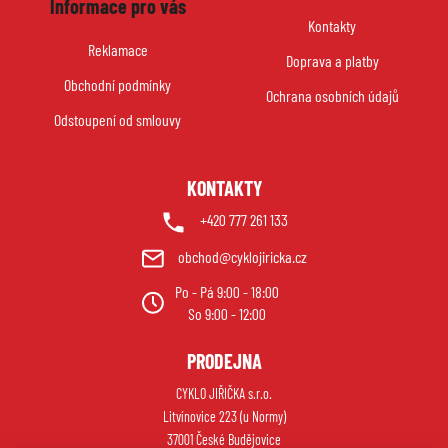
Informace pro vás
p
Kontakty
a
Reklamace
Doprava a platby
t
Obchodní podmínky
í
Ochrana osobních údajů
Odstoupení od smlouvy
KONTAKTY
+420 777 261 133
obchod@cyklojiricka.cz
Po - Pá 9:00 - 18:00
So 9:00 - 12:00
PRODEJNA
CYKLO JIŘIČKA s.r.o.
Litvínovice 223 (u Normy)
37001 České Budějovice