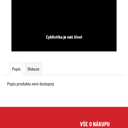
Cyklistika je náš život
Popis
Diskuze
Popis produktu není dostupný
Z
VŠE O NÁKUPU
á