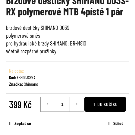
Brzdové destičky SHIMANO D03S-
je
a
RX polymerové MTB 4písté 1 pár
0,0
j
z
í
5
brzdové destičky SHIMANO D03S
t
hvězdiček.
polymerová směs
?
pro hydraulické brzdy SHIMANO: BR-M810
včetně rozpěrné pružinky
Na dotaz
HLEDAT
Kód:
EBPD03SRXA
Značka:
Shimano
D
399 Kč
o
DO KOŠÍKU
p
Měrná
o
cena:
Zeptat se
Sdílet
r
u