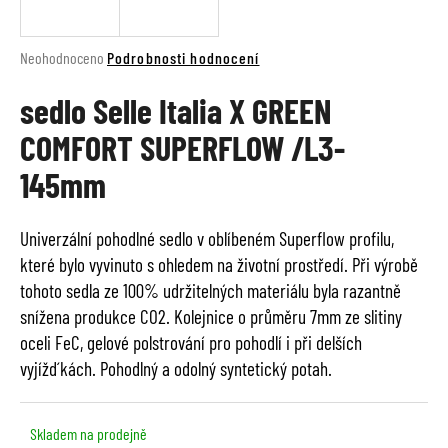
a
j
Průměrné
Neohodnoceno
Podrobnosti hodnocení
í
hodnocení
t
sedlo Selle Italia X GREEN
produktu
je
?
COMFORT SUPERFLOW /L3-
0,0
z
145mm
5
hvězdiček.
HLEDAT
Univerzální pohodlné sedlo v oblíbeném Superflow profilu,
které bylo vyvinuto s ohledem na životní prostředí. Při výrobě
tohoto sedla ze 100% udržitelných materiálu byla razantně
snížena produkce CO2. Kolejnice o průměru 7mm ze slitiny
D
oceli FeC, gelové polstrování pro pohodlí i při delších
o
vyjížďkách. Pohodlný a odolný syntetický potah.
p
o
r
u
Skladem na prodejně