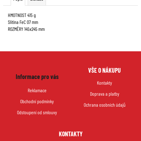
HMOTNOST 415 g
Slitina FeC O7 mm
ROZMĚRY 145x245 mm
Z
VŠE O NÁKUPU
á
Informace pro vás
p
Kontakty
a
Reklamace
Doprava a platby
t
Obchodní podmínky
í
Ochrana osobních údajů
Odstoupení od smlouvy
KONTAKTY