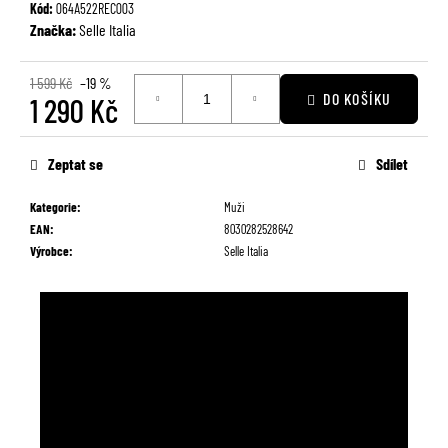
č
Kód:
064A522REC003
u
Značka:
Selle Italia
j
e
1 599 Kč
–19 %
m
DO KOŠÍKU
1 290 Kč
e
Měrná
cena:
Zeptat se
Sdílet
Kategorie
:
Muži
EAN
:
8030282528642
Výrobce
:
Selle Italia