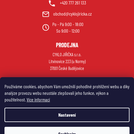
+420 777 261 133
obchod@cyklojiricka.cz
Po - Pá 9:00 - 18:00
So 9:00 - 12:00
PRODEJNA
CYKLO JIŘIČKA s.r.o.
Litvínovice 223 (u Normy)
37001 České Budějovice
Používáme cookies, abychom Vám umožnili pohodlné prohlížení webu a díky
analýze provozu webu neustále zlepšovali jeho funkce, výkon a
použitelnost.
Více informací
Nastavení
Vytvořil Shoptet
Souhlasím