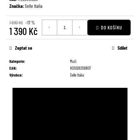
č
Značka:
Selle Italia
u
j
1 690 Kč
–17 %
e
DO KOŠÍKU
1 390 Kč
m
e
Měrná
cena:
Zeptat se
Sdílet
Kategorie
:
Muži
EAN
:
8030282510807
Výrobce
:
Selle Italia