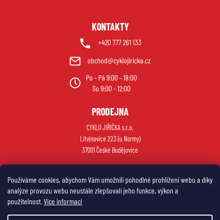
KONTAKTY
+420 777 261 133
obchod@cyklojiricka.cz
Po - Pá 9:00 - 18:00
So 9:00 - 12:00
PRODEJNA
CYKLO JIŘIČKA s.r.o.
Litvínovice 223 (u Normy)
37001 České Budějovice
Používáme cookies, abychom Vám umožnili pohodlné prohlížení webu a díky
analýze provozu webu neustále zlepšovali jeho funkce, výkon a
použitelnost.
Více informací