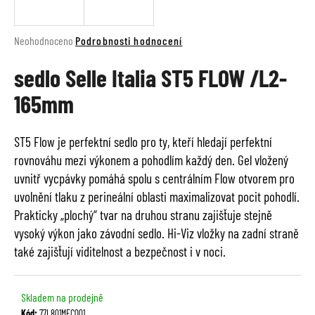
a
j
Průměrné
Neohodnoceno
Podrobnosti hodnocení
í
hodnocení
t
sedlo Selle Italia ST5 FLOW /L2-
produktu
je
?
165mm
0,0
z
5
ST5 Flow je perfektní sedlo pro ty, kteří hledají perfektní
hvězdiček.
rovnováhu mezi výkonem a pohodlím každý den. Gel vložený
HLEDAT
uvnitř vycpávky pomáhá spolu s centrálním Flow otvorem pro
uvolnění tlaku z perineální oblasti maximalizovat pocit pohodlí.
Prakticky „plochý“ tvar na druhou stranu zajišťuje stejně
D
vysoký výkon jako závodní sedlo. Hi-Viz vložky na zadní straně
o
také zajišťují viditelnost a bezpečnost i v noci.
p
o
r
Skladem na prodejně
u
Kód:
77L801MEC001