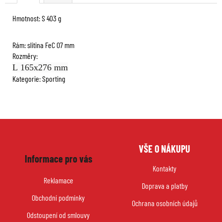
Hmotnost: S 403 g
Rám: slitina FeC O7 mm
Rozměry:
L
165x276 mm
Kategorie: Sporting
Z
VŠE O NÁKUPU
á
Informace pro vás
p
Kontakty
a
Reklamace
Doprava a platby
t
Obchodní podmínky
í
Ochrana osobních údajů
Odstoupení od smlouvy