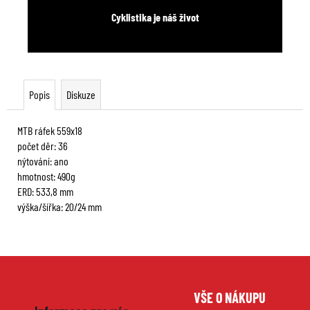
Cyklistika je náš život
Popis
Diskuze
MTB ráfek 559x18
počet děr: 36
nýtování: ano
hmotnost: 490g
ERD: 533,8 mm
výška/šířka: 20/24 mm
Z
VŠE O NÁKUPU
á