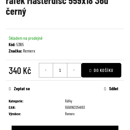
ráfek Masterdisc 559x18 36d
je
a
černý
0,0
j
z
í
5
t
hvězdiček.
?
Skladem na prodejně
Kód:
53165
Značka:
Remerx
340 Kč
HLEDAT
DO KOŠÍKU
Měrná
cena:
Zeptat se
Sdílet
D
o
Kategorie
:
Ráfky
p
EAN
:
5558963254893
o
Výrobce
:
Remerx
r
u