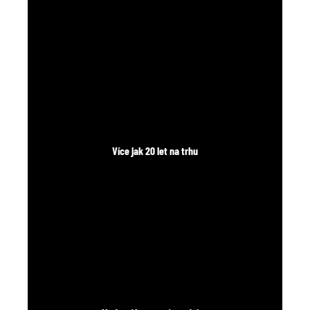
č
u
j
e
m
e
Více jak 20 let na trhu