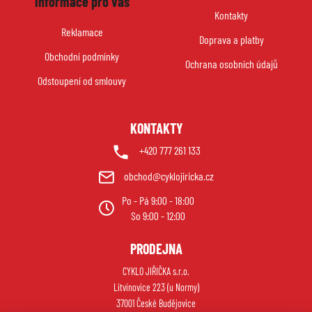
Informace pro vás
p
Kontakty
a
Reklamace
Doprava a platby
t
Obchodní podmínky
í
Ochrana osobních údajů
Odstoupení od smlouvy
KONTAKTY
+420 777 261 133
obchod@cyklojiricka.cz
Po - Pá 9:00 - 18:00
So 9:00 - 12:00
PRODEJNA
CYKLO JIŘIČKA s.r.o.
Litvínovice 223 (u Normy)
37001 České Budějovice