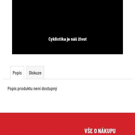
Cyklistika je náš život
Popis
Diskuze
Popis produktu není dostupný
Z
VŠE O NÁKUPU
á