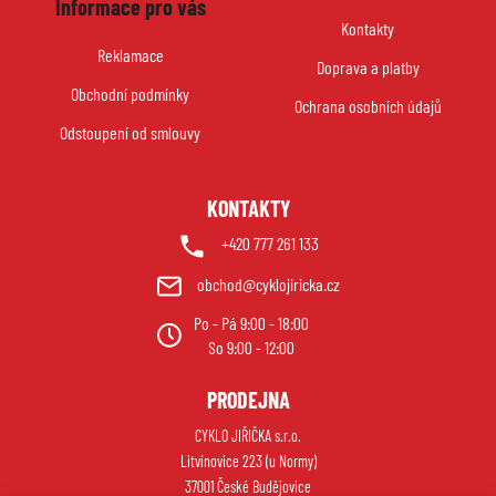
Informace pro vás
p
Kontakty
a
Reklamace
Doprava a platby
t
Obchodní podmínky
í
Ochrana osobních údajů
Odstoupení od smlouvy
KONTAKTY
+420 777 261 133
obchod@cyklojiricka.cz
Po - Pá 9:00 - 18:00
So 9:00 - 12:00
PRODEJNA
CYKLO JIŘIČKA s.r.o.
Litvínovice 223 (u Normy)
37001 České Budějovice