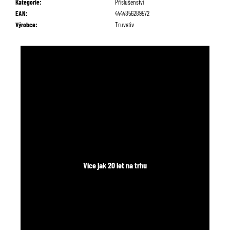
Kategorie
:
Příslušenství
č
EAN
:
4444856289572
u
Výrobce
:
Truvativ
j
e
m
e
Více jak 20 let na trhu