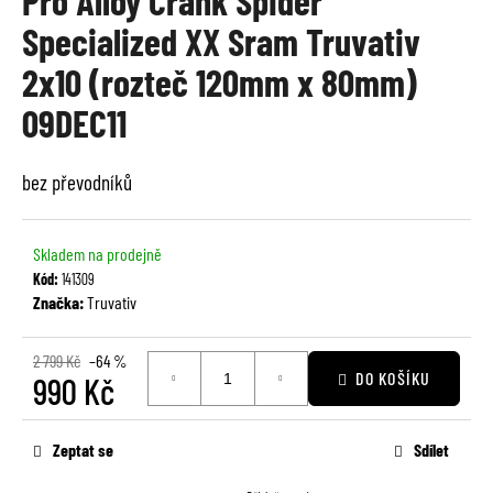
Pro Alloy Crank Spider
je
a
Specialized XX Sram Truvativ
0,0
j
z
2x10 (rozteč 120mm x 80mm)
í
5
t
09DEC11
hvězdiček.
?
bez převodníků
Skladem na prodejně
HLEDAT
Kód:
141309
Značka:
Truvativ
D
2 799 Kč
–64 %
DO KOŠÍKU
o
990 Kč
p
Měrná
o
cena:
Zeptat se
Sdílet
r
u