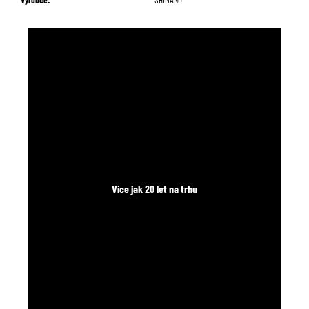
č
u
j
e
m
e
Více jak 20 let na trhu