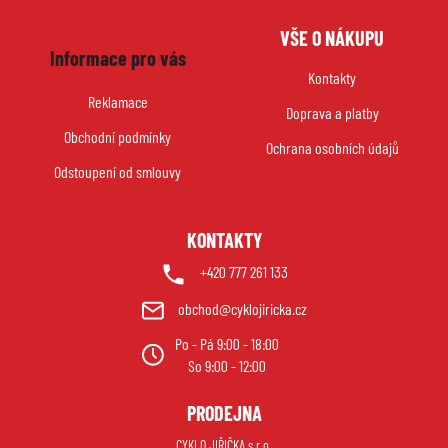
Z
VŠE O NÁKUPU
á
Informace pro vás
p
Kontakty
a
Reklamace
Doprava a platby
t
Obchodní podmínky
í
Ochrana osobních údajů
Odstoupení od smlouvy
KONTAKTY
+420 777 261 133
obchod@cyklojiricka.cz
Po - Pá 9:00 - 18:00
So 9:00 - 12:00
PRODEJNA
CYKLO JIŘIČKA s.r.o.