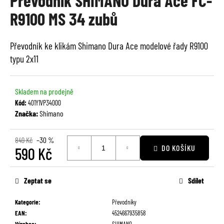
Převodník SHIMANO Dura Ace FC-
je
a
R9100 MS 34 zubů
0,0
j
z
í
5
Převodník ke klikám Shimano Dura Ace modelové řady R9100
t
hvězdiček.
typu 2x11
?
Skladem na prodejně
Kód:
401Y1VP34000
Značka:
Shimano
HLEDAT
849 Kč
–30 %
DO KOŠÍKU
590 Kč
D
Měrná
o
cena:
Zeptat se
Sdílet
p
o
Kategorie
:
Převodníky
r
EAN
:
4524667935858
u
Výrobce
:
SHIMANO