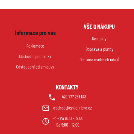
Z
VŠE O NÁKUPU
á
Informace pro vás
p
Kontakty
a
Reklamace
Doprava a platby
t
Obchodní podmínky
í
Ochrana osobních údajů
Odstoupení od smlouvy
KONTAKTY
+420 777 261 133
obchod@cyklojiricka.cz
Po - Pá 9:00 - 18:00
So 9:00 - 12:00