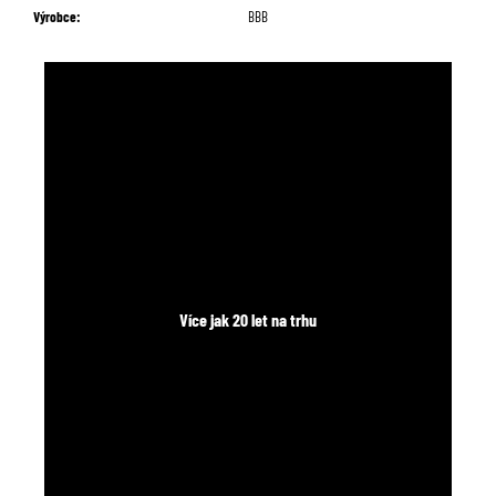
č
Výrobce
:
BBB
u
j
e
m
e
Více jak 20 let na trhu