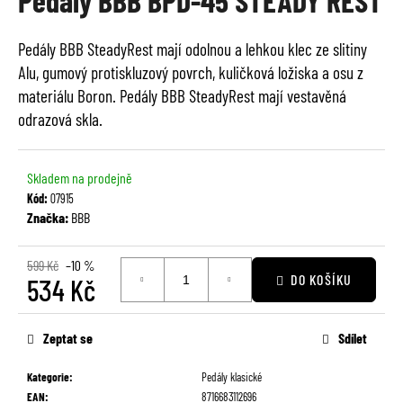
Pedály BBB BPD-45 STEADY REST
je
a
0,0
j
Pedály BBB SteadyRest mají odolnou a lehkou klec ze slitiny
z
í
Alu, gumový protiskluzový povrch, kuličková ložiska a osu z
5
t
hvězdiček.
materiálu Boron. Pedály BBB SteadyRest mají vestavěná
?
odrazová skla.
Skladem na prodejně
Kód:
07915
HLEDAT
Značka:
BBB
599 Kč
–10 %
DO KOŠÍKU
534 Kč
D
o
Měrná
p
cena:
Zeptat se
Sdílet
o
r
Kategorie
:
Pedály klasické
u
EAN
:
8716683112696