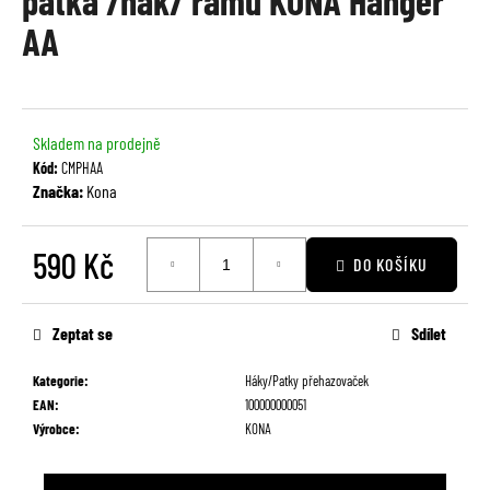
patka /hák/ rámu KONA Hanger
je
a
AA
0,0
j
z
í
5
t
hvězdiček.
?
Skladem na prodejně
Kód:
CMPHAA
Značka:
Kona
590 Kč
HLEDAT
DO KOŠÍKU
Měrná
cena:
Zeptat se
Sdílet
D
o
Kategorie
:
Háky/Patky přehazovaček
p
EAN
:
100000000051
o
Výrobce
:
KONA
r
u