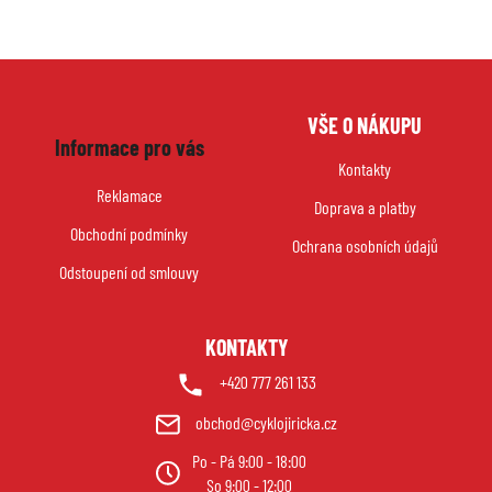
Z
VŠE O NÁKUPU
á
Informace pro vás
p
Kontakty
a
Reklamace
Doprava a platby
t
Obchodní podmínky
í
Ochrana osobních údajů
Odstoupení od smlouvy
KONTAKTY
+420 777 261 133
obchod@cyklojiricka.cz
Po - Pá 9:00 - 18:00
So 9:00 - 12:00