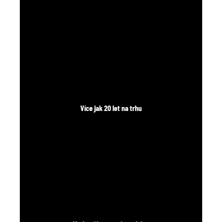
č
u
j
e
m
e
Více jak 20 let na trhu