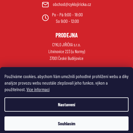
obchod@cyklojiricka.cz
Po - Pá 9:00 - 18:00
So 9:00 - 12:00
PRODEJNA
CYKLO JIŘIČKA s.r.o.
Litvínovice 223 (u Normy)
37001 České Budějovice
Používáme cookies, abychom Vám umožnili pohodlné prohlížení webu a díky
analýze provozu webu neustále zlepšovali jeho funkce, výkon a
použitelnost.
Více informací
Nastavení
Vytvořil Shoptet
Souhlasím
Copyright 2026
My e-shop
. Všechna práva vyhrazena.