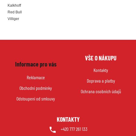
Kalkhoff
Red Bull
Villiger
Z
VŠE O NÁKUPU
á
Informace pro vás
p
Kontakty
a
Reklamace
Doprava a platby
t
Obchodní podmínky
í
Ochrana osobních údajů
Odstoupení od smlouvy
KONTAKTY
+420 777 261 133