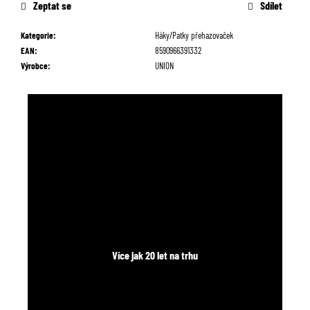
č
Zeptat se
Sdílet
u
j
Kategorie
:
Háky/Patky přehazovaček
e
EAN
:
8590966391332
m
Výrobce
:
UNION
e
Více jak 20 let na trhu