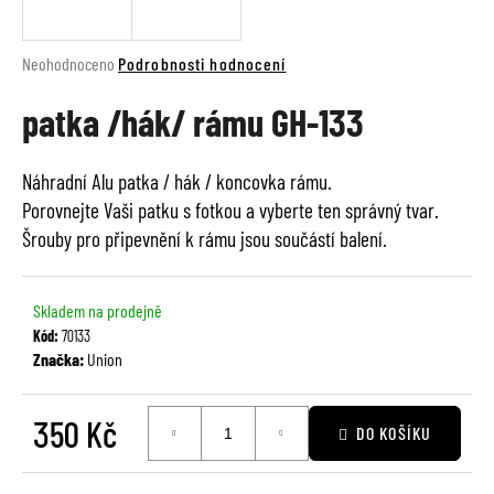
a
j
Průměrné
Neohodnoceno
Podrobnosti hodnocení
í
hodnocení
t
patka /hák/ rámu GH-133
produktu
je
?
0,0
Náhradní Alu patka / hák / koncovka rámu.
z
Porovnejte Vaši patku s fotkou a vyberte ten správný tvar.
5
hvězdiček.
Šrouby pro připevnění k rámu jsou součástí balení.
HLEDAT
Skladem na prodejně
Kód:
70133
D
Značka:
Union
o
p
350 Kč
o
DO KOŠÍKU
r
Měrná
u
cena: